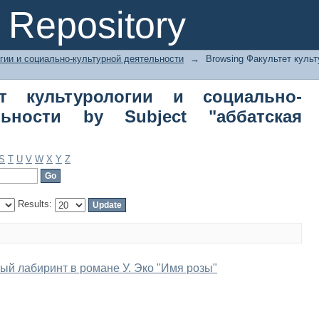
 культурологии и социально-культур
Repository
библиотека"
гии и социально-культурной деятельности
→
Browsing Факультет культ
ет культурологии и социально-
льности by Subject "аббатская
S
T
U
V
W
X
Y
Z
Results:
ый лабиринт в романе У. Эко "Имя розы"