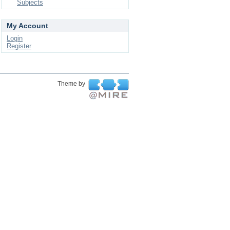
Subjects
My Account
Login
Register
Theme by