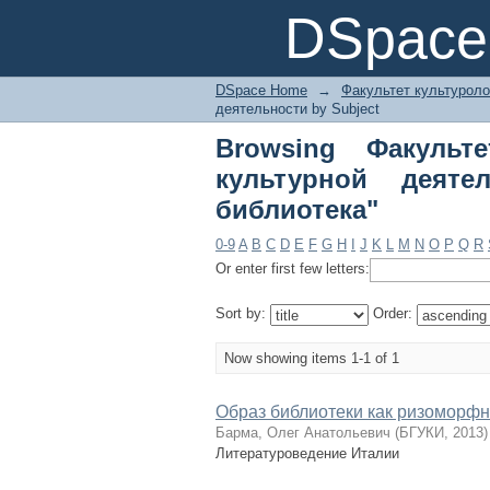
Browsing Факультет
DSpace 
Subject "аббатская 
DSpace Home
→
Факультет культуроло
деятельности by Subject
Browsing Факульт
культурной деяте
библиотека"
0-9
A
B
C
D
E
F
G
H
I
J
K
L
M
N
O
P
Q
R
Or enter first few letters:
Sort by:
Order:
Now showing items 1-1 of 1
Образ библиотеки как ризоморфн
Барма, Олег Анатольевич
(
БГУКИ
,
2013
)
Литературоведение Италии