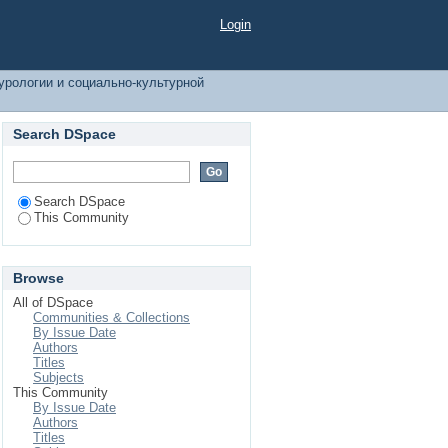
ной деятельности by
Login
урологии и социально-культурной
Search DSpace
Search DSpace
This Community
Browse
All of DSpace
Communities & Collections
By Issue Date
Authors
Titles
Subjects
This Community
By Issue Date
Authors
Titles