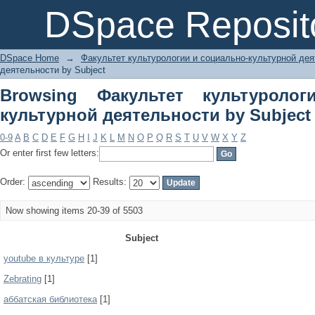
Browsing Факультет культурологии 
DSpace Reposit
Subject
DSpace Home
→
Факультет культурологии и социально-культурной де
деятельности by Subject
Browsing Факультет культуроло
культурной деятельности by Subject
0-9
A
B
C
D
E
F
G
H
I
J
K
L
M
N
O
P
Q
R
S
T
U
V
W
X
Y
Z
Or enter first few letters:
Order:
Results:
Now showing items 20-39 of 5503
Subject
youtube в культуре
[1]
Zebrating
[1]
аббатская библиотека
[1]