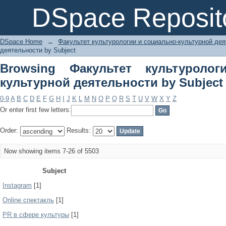
Browsing Факультет культурологии 
DSpace Reposit
Subject
DSpace Home
→
Факультет культурологии и социально-культурной де
деятельности by Subject
Browsing Факультет культуроло
культурной деятельности by Subject
0-9
A
B
C
D
E
F
G
H
I
J
K
L
M
N
O
P
Q
R
S
T
U
V
W
X
Y
Z
Or enter first few letters:
Order:
Results:
Now showing items 7-26 of 5503
Subject
Instagram
[1]
Online спектакль
[1]
PR в сфере культуры
[1]