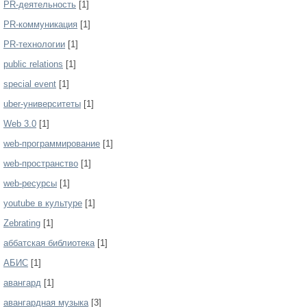
PR-деятельность
[1]
PR-коммуникация
[1]
PR-технологии
[1]
public relations
[1]
special event
[1]
uber-университеты
[1]
Web 3.0
[1]
web-программирование
[1]
web-пространство
[1]
web-ресурсы
[1]
youtube в культуре
[1]
Zebrating
[1]
аббатская библиотека
[1]
АБИС
[1]
авангард
[1]
авангардная музыка
[3]