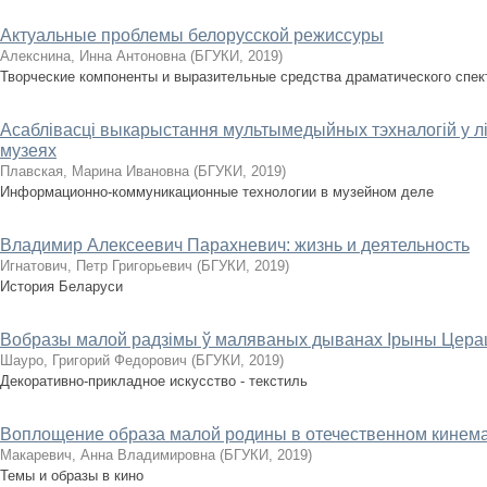
Актуальные проблемы белорусской режиссуры
Алекснина, Инна Антоновна
(
БГУКИ
,
2019
)
Творческие компоненты и выразительные средства драматического спек
Асаблівасці выкарыстання мультымедыйных тэхналогій у 
музеях
Плавская, Марина Ивановна
(
БГУКИ
,
2019
)
Информационно-коммуникационные технологии в музейном деле
Владимир Алексеевич Парахневич: жизнь и деятельность
Игнатович, Петр Григорьевич
(
БГУКИ
,
2019
)
История Беларуси
Вобразы малой радзімы ў маляваных дыванах Ірыны Цер
Шауро, Григорий Федорович
(
БГУКИ
,
2019
)
Декоративно-прикладное искусство - текстиль
Воплощение образа малой родины в отечественном кинем
Макаревич, Анна Владимировна
(
БГУКИ
,
2019
)
Темы и образы в кино