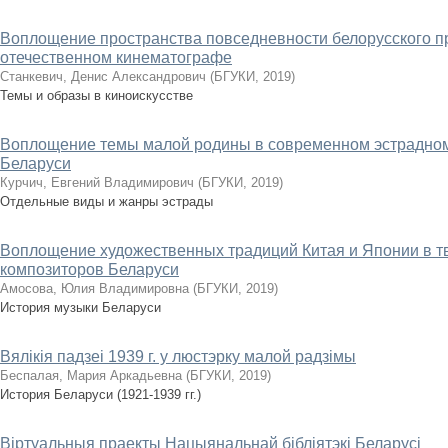
Воплощение пространства повседневности белорусского п
отечественном кинематографе
Станкевич, Денис Александрович
(
БГУКИ
,
2019
)
Темы и образы в киноискусстве
Воплощение темы малой родины в современном эстрадном
Беларуси
Курчич, Евгений Владимирович
(
БГУКИ
,
2019
)
Отдельные виды и жанры эстрады
Воплощение художественных традиций Китая и Японии в 
композиторов Беларуси
Амосова, Юлия Владимировна
(
БГУКИ
,
2019
)
История музыки Беларуси
Вялікія падзеі 1939 г. у люстэрку малой радзімы
Беспалая, Мария Аркадьевна
(
БГУКИ
,
2019
)
История Беларуси (1921-1939 гг.)
Віртуальныя праекты Нацыянальнай бібліятэкі Беларусі