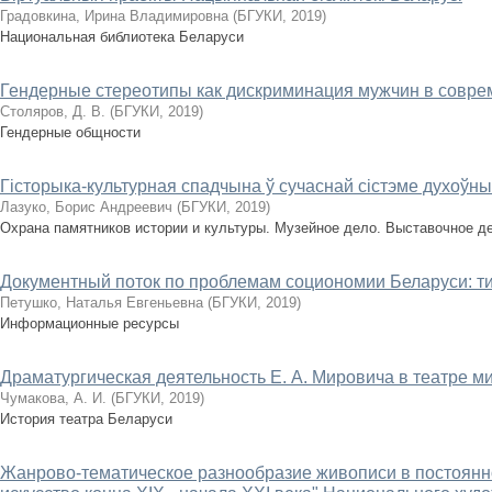
Градовкина, Ирина Владимировна
(
БГУКИ
,
2019
)
Национальная библиотека Беларуси
Гендерные стереотипы как дискриминация мужчин в совре
Столяров, Д. В.
(
БГУКИ
,
2019
)
Гендерные общности
Гісторыка-культурная спадчына ў сучаснай сістэме духоўн
Лазуко, Борис Андреевич
(
БГУКИ
,
2019
)
Охрана памятников истории и культуры. Музейное дело. Выставочное д
Документный поток по проблемам социономии Беларуси: т
Петушко, Наталья Евгеньевна
(
БГУКИ
,
2019
)
Информационные ресурсы
Драматургическая деятельность Е. А. Мировича в театре м
Чумакова, А. И.
(
БГУКИ
,
2019
)
История театра Беларуси
Жанрово-тематическое разнообразие живописи в постоянн