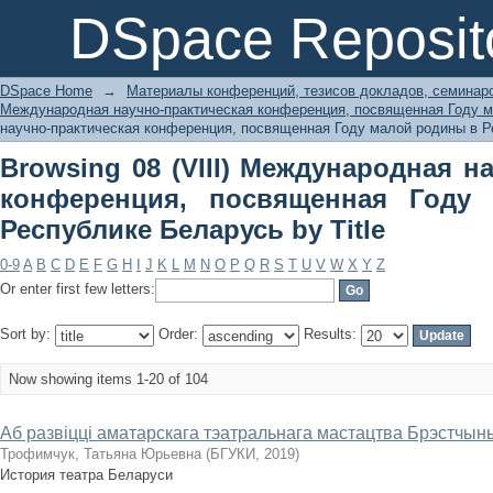
Browsing 08 (VIII) Международн
DSpace Reposit
посвященная Году малой родины в Ре
DSpace Home
→
Материалы конференций, тезисов докладов, семинар
Международная научно-практическая конференция, посвященная Году м
научно-практическая конференция, посвященная Году малой родины в Ре
Browsing 08 (VIII) Международная н
конференция, посвященная Году
Республике Беларусь by Title
0-9
A
B
C
D
E
F
G
H
I
J
K
L
M
N
O
P
Q
R
S
T
U
V
W
X
Y
Z
Or enter first few letters:
Sort by:
Order:
Results:
Now showing items 1-20 of 104
Аб развіцці аматарскага тэатральнага мастацтва Брэстчын
Трофимчук, Татьяна Юрьевна
(
БГУКИ
,
2019
)
История театра Беларуси