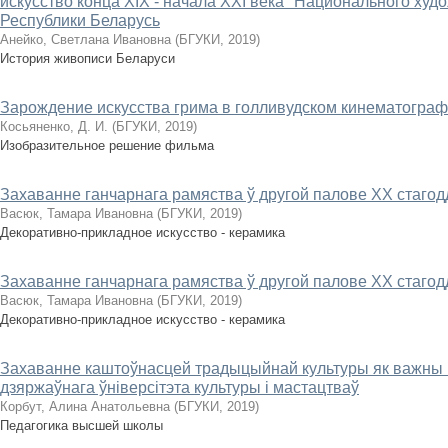
искусство конца XIX - начала XXI века" Национального худ
Республики Беларусь
Анейко, Светлана Ивановна
(
БГУКИ
,
2019
)
История живописи Беларуси
Зарождение искусства грима в голливудском кинематогра
Косьяненко, Д. И.
(
БГУКИ
,
2019
)
Изобразительное решение фильма
Захаванне ганчарнага рамяства ў другой палове XX стагод
Васюк, Тамара Ивановна
(
БГУКИ
,
2019
)
Декоративно-прикладное искусство - керамика
Захаванне ганчарнага рамяства ў другой палове XX стагод
Васюк, Тамара Ивановна
(
БГУКИ
,
2019
)
Декоративно-прикладное искусство - керамика
Захаванне каштоўнасцей традыцыйнай культуры як важны
дзяржаўнага ўніверсітэта культуры і мастацтваў
Корбут, Алина Анатольевна
(
БГУКИ
,
2019
)
Педагогика высшей школы