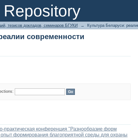
 реалии современности
Repository
ий, тезисов докладов, семинаров БГУКИ
→
Культура Беларуси: реали
 реалии современности
lections:
но-практическая конференция "Разнообразие форм
 опыт формирования благоприятной среды для охраны