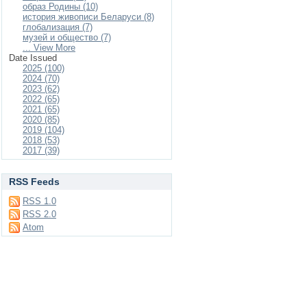
образ Родины (10)
история живописи Беларуси (8)
глобализация (7)
музей и общество (7)
... View More
Date Issued
2025 (100)
2024 (70)
2023 (62)
2022 (65)
2021 (65)
2020 (85)
2019 (104)
2018 (53)
2017 (39)
RSS Feeds
RSS 1.0
RSS 2.0
Atom