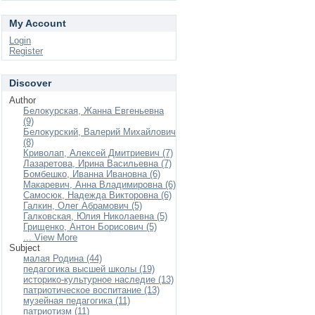
My Account
Login
Register
Discover
Author
Белокурская, Жанна Евгеньевна
(9)
Белокурский, Валерий Михайлович
(8)
Криволап, Алексей Дмитриевич (7)
Лазаретова, Ирина Васильевна (7)
Бомбешко, Иванна Ивановна (6)
Макаревич, Анна Владимировна (6)
Самосюк, Надежда Викторовна (6)
Галкин, Олег Абрамович (5)
Галковская, Юлия Николаевна (5)
Грищенко, Антон Борисович (5)
... View More
Subject
малая Родина (44)
педагогика высшей школы (19)
историко-культурное наследие (13)
патриотическое воспитание (13)
музейная педагогика (11)
патриотизм (11)