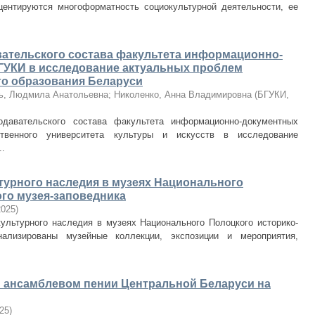
центируются многоформатность социокультурной деятельности, ее
ательского состава факультета информационно-
ГУКИ в исследование актуальных проблем
о образования Беларуси
ь, Людмила Анатольевна
;
Николенко, Анна Владимировна
(
БГУКИ
,
одавательского состава факультета информационно-документных
ственного университета культуры и искусств в исследование
..
турного наследия в музеях Национального
го музея-заповедника
2025
)
культурного наследия в музеях Национального Полоцкого историко-
анализированы музейные коллекции, экспозиции и мероприятия,
 ансамблевом пении Центральной Беларуси на
25
)