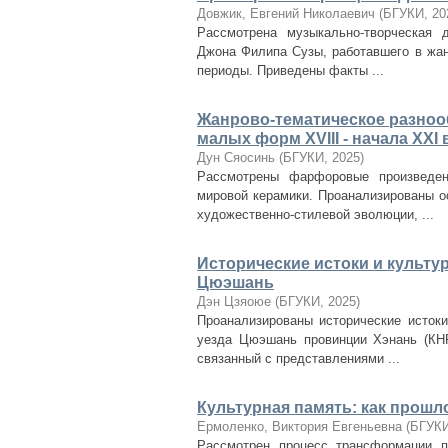
Довжик, Евгений Николаевич
(
БГУКИ
,
20
Рассмотрена музыкально-творческая 
Джона Филипа Сузы, работавшего в жан
периоды. Приведены факты ...
Жанрово-тематическое разно
малых форм ХVIII - начала ХХI в
Дун Сяосинь
(
БГУКИ
,
2025
)
Рассмотрены фарфоровые произведен
мировой керамики. Проанализированы о
художественно-стилевой эволюции, ...
Исторические истоки и культу
Цюэшань
Дэн Цзяоюе
(
БГУКИ
,
2025
)
Проанализированы исторические истоки
уезда Цюэшань провинции Хэнань (КНР
связанный с представлениями ...
Культурная память: как прошл
Ермоленко, Виктория Евгеньевна
(
БГУК
Рассмотрен процесс трансформации п