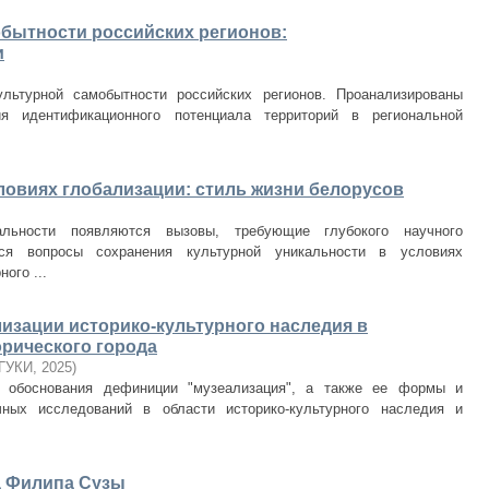
бытности российских регионов:
и
льтурной самобытности российских регионов. Проанализированы
ия идентификационного потенциала территорий в региональной
ловиях глобализации: стиль жизни белорусов
альности появляются вызовы, требующие глубокого научного
ся вопросы сохранения культурной уникальности в условиях
ого ...
лизации историко-культурного наследия в
орического города
ГУКИ
,
2025
)
о обоснования дефиниции "музеализация", а также ее формы и
ных исследований в области историко-культурного наследия и
 Филипа Сузы