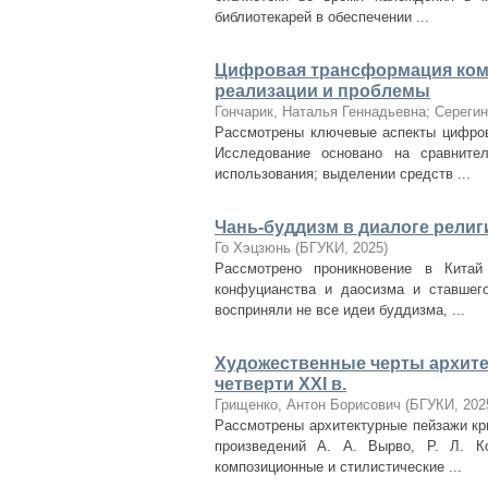
библиотекарей в обеспечении ...
Цифровая трансформация ком
реализации и проблемы
Гончарик, Наталья Геннадьевна
;
Сереги
Рассмотрены ключевые аспекты цифров
Исследование основано на сравните
использования; выделении средств ...
Чань-буддизм в диалоге религ
Го Хэцзюнь
(
БГУКИ
,
2025
)
Рассмотрено проникновение в Китай
конфуцианства и даосизма и ставшего
восприняли не все идеи буддизма, ...
Художественные черты архите
четверти XXI в.
Грищенко, Антон Борисович
(
БГУКИ
,
202
Рассмотрены архитектурные пейзажи кр
произведений А. А. Вырво, Р. Л. К
композиционные и стилистические ...