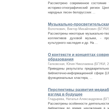
Рассмотрено современное состояние 
историко-этнографический регион Це
народных песен белорусских ...
Музыкально-просветительская
Волоткович, Виктор Михайлович
(
БГУКИ
Рассмотрены некоторые музыкально-тво
коллективов духовой музыки, - про
культурного наследия и др. На ...
О контексте и концептах сов
образования
Галковская, Юлия Николаевна
(
БГУКИ
,
2
Приведены результаты предварительног
библиотечно-информационной сфере (LI
функциональных кластера, ...
Перспективы развития медиаб
взгляд в будущее
Гладырева, Наталья Александровна
(
БГ
Рассмотрены особенности деятельности 
библиотеки во время нахождения в 