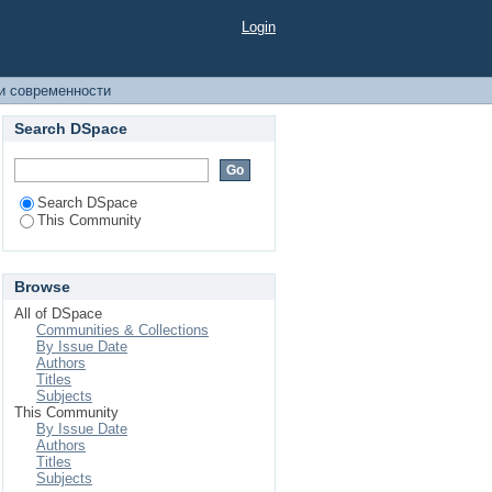
Login
и современности
Search DSpace
Search DSpace
This Community
Browse
All of DSpace
Communities & Collections
By Issue Date
Authors
Titles
Subjects
This Community
By Issue Date
Authors
Titles
Subjects