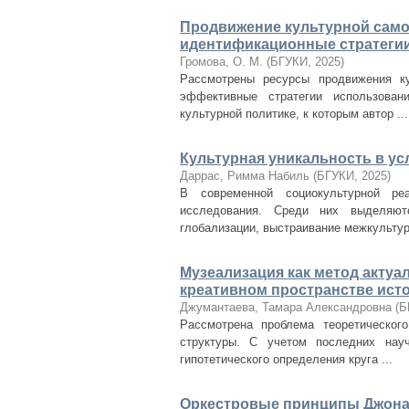
Продвижение культурной само
идентификационные стратеги
Громова, О. М.
(
БГУКИ
,
2025
)
Рассмотрены ресурсы продвижения ку
эффективные стратегии использован
культурной политике, к которым автор ...
Культурная уникальность в ус
Даррас, Римма Набиль
(
БГУКИ
,
2025
)
В современной социокультурной ре
исследования. Среди них выделяют
глобализации, выстраивание межкультурн
Музеализация как метод актуа
креативном пространстве ист
Джумантаева, Тамара Александровна
(
Б
Рассмотрена проблема теоретическог
структуры. С учетом последних науч
гипотетического определения круга ...
Оркестровые принципы Джона