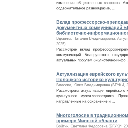
изменения общественных запросов. Ак
содержательное разнообразие, ...
Вклад профессорско-преподав
документных коммуникаций Б
библиотечно-информационног
Вдовина, Наталия Владимировна
;
Авгул
2025
)
Рассмотрен вклад профессорско-преп
коммуникаций Белорусского государ
актуальных проблем библиотечно-инфо .
Актуализация еврейского куль
Полоцкого историко-культурно
Власова, Юлия Владимировна
(
БГУКИ
,
Рассмотрена актуализация еврейского 
культурного музея-заповедника. Про
направленные на сохранение и ...
Многоголосие в традиционном
примере Минской области
Войтик, Светлана Федоровна
(
БГУКИ
,
20