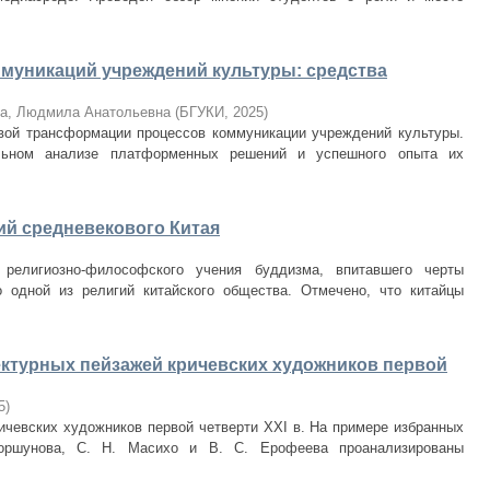
муникаций учреждений культуры: средства
на, Людмила Анатольевна
(
БГУКИ
,
2025
)
ой трансформации процессов коммуникации учреждений культуры.
льном анализе платформенных решений и успешного опыта их
ий средневекового Китая
 религиозно-философского учения буддизма, впитавшего черты
 одной из религий китайского общества. Отмечено, что китайцы
ктурных пейзажей кричевских художников первой
5
)
ичевских художников первой четверти XXI в. На примере избранных
оршунова, С. Н. Масихо и В. С. Ерофеева проанализированы