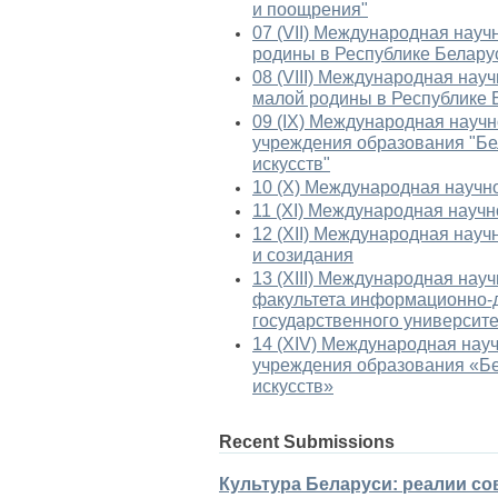
и поощрения"
07 (VII) Международная нау
родины в Республике Белару
08 (VIII) Международная нау
малой родины в Республике 
09 (IX) Международная науч
учреждения образования "Бе
искусств"
10 (X) Международная научн
11 (XI) Международная науч
12 (XII) Международная нау
и созидания
13 (XIII) Международная нау
факультета информационно-
государственного университе
14 (ХIV) Международная нау
учреждения образования «Бе
искусств»
Recent Submissions
Культура Беларуси: реалии со