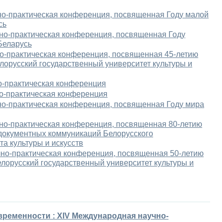
чно-практическая конференция, посвященная Году малой
сь
чно-практическая конференция, посвященная Году
Беларусь
но-практическая конференция, посвященная 45-летию
лорусский государственный университет культуры и
о-практическая конференция
но-практическая конференция
чно-практическая конференция, посвященная Году мира
чно-практическая конференция, посвященная 80-летию
документных коммуникаций Белорусского
та культуры и искусств
чно-практическая конференция, посвященная 50-летию
лорусский государственный университет культуры и
временности : ХIV Международная научно-