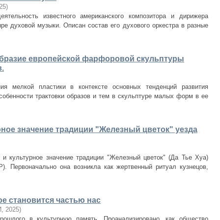
25
)
деятельность известного американского композитора и дирижера
ре духовой музыки. Описан состав его духового оркестра в разные
образие европейской фарфоровой скульптуры
.
ия мелкой пластики в контексте основных тенденций развития
собенности трактовки образов и тем в скульптуре малых форм в ее
рное значение традиции "Железный цветок" уезда
 и культурное значение традиции "Железный цветок" (Да Тье Хуа)
). Первоначально она возникла как жертвенный ритуал кузнецов,
ое становится частью нас
И
,
2025
)
рошлого в культурную память. Проанализировано, как общество