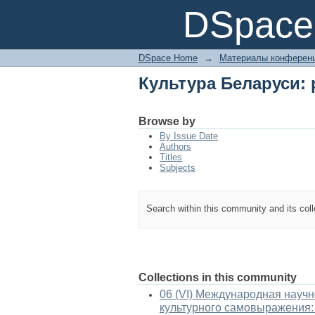
Культура Беларуси:
DSpace 
DSpace Home
→
Материалы конференц
Культура Беларуси:
Browse by
By Issue Date
Authors
Titles
Subjects
Search within this community and its col
Collections in this community
06 (VI) Международная науч
культурного самовыражения: