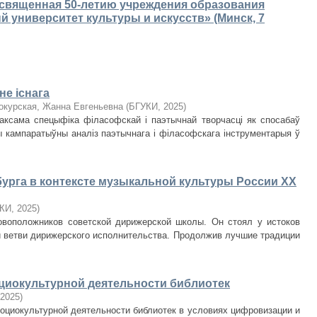
освященная 50-летию учреждения образования
 университет культуры и искусств» (Минск, 7
не існага
окурская, Жанна Евгеньевна
(
БГУКИ
,
2025
)
таксама спецыфіка філасофскай і паэтычнай творчасці як спосабаў
 кампаратыўны аналіз паэтычнага і філасофскага інструментарыя ў
збурга в контексте музыкальной культуры России XX
КИ
,
2025
)
овоположников советской дирижерской школы. Он стоял у истоков
 ветви дирижерского исполнительства. Продолжив лучшие традиции
иокультурной деятельности библиотек
2025
)
оциокультурной деятельности библиотек в условиях цифровизации и