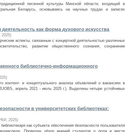
традиционной песенной культуры Минской области, входящей в
нтральная Беларусь, основываясь на научных трудах и записях
 деятельность как форма духового искусства
,
2025
)
рческие аспекты, связанные с концертной деятельностью различных
светительство, развитие общественного сознания, сохранение
ременного библиотечно-информационного
025
)
о контент- и концептуального анализа объявлений о вакансиях в
BJOBS, апрель 2021 - июль 2025 г.). Выделены четыре устойчивых
езопасности в университетских библиотеках:
УКИ
,
2025
)
библиотекаря как субъекта обеспечения безопасности пользователя
медиасреде. Проведен обзор мнений студентов о роли и месте