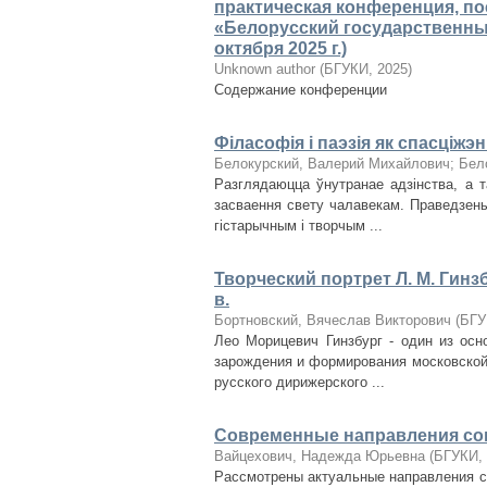
практическая конференция, п
«Белорусский государственный
октября 2025 г.)
Unknown author
(
БГУКИ
,
2025
)
Содержание конференции
Філасофія і паэзія як спасціжэн
Белокурский, Валерий Михайлович
;
Бел
Разглядаюцца ўнутранае адзінства, а 
засваення свету чалавекам. Праведзены
гістарычным і творчым ...
Творческий портрет Л. М. Гин
в.
Бортновский, Вячеслав Викторович
(
БГУ
Лео Морицевич Гинзбург - один из осн
зарождения и формирования московской
русского дирижерского ...
Современные направления соц
Вайцехович, Надежда Юрьевна
(
БГУКИ
,
Рассмотрены актуальные направления с