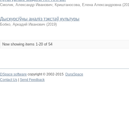
Смолик, Александр Иванович
;
Криштаносова, Елена Александровна
(
20
Дыскурсіўны аналіз тэкстаў культуры
Бобко, Аркадий Иванович
(
2019
)
Now showing items 1-20 of 54
DSpace software
copyright © 2002-2015
DuraSpace
Contact Us
|
Send Feedback