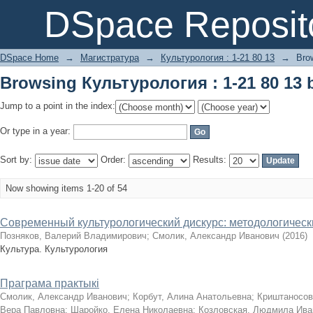
Browsing Культурология : 1-21 80 13 b
DSpace Reposit
DSpace Home
→
Магистратура
→
Культурология : 1-21 80 13
→
Bro
Browsing Культурология : 1-21 80 13 b
Jump to a point in the index:
Or type in a year:
Sort by:
Order:
Results:
Now showing items 1-20 of 54
Современный культурологический дискурс: методологическ
Позняков, Валерий Владимирович
;
Смолик, Александр Иванович
(
2016
)
Культура. Культурология
Праграма практыкі
Смолик, Александр Иванович
;
Корбут, Алина Анатольевна
;
Криштаносов
Вера Павловна
;
Шаройко, Елена Николаевна
;
Козловская, Людмила Ива