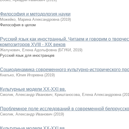
Философия и методология науки
Можейко, Марина Александровна
(
2019
)
Философия в целом
Русский язык как иностранный. Читаем и говорим о творче
композиторов XVIII - XIX веков
Желунович, Елена Адольфовна
(
БГУКИ
,
2019
)
Русский язык для иностранцев
Социодинамика современного культурно-исторического пр
Кнатько, Юлия Игоревна
(
2019
)
Культурные модели XX-XXI вв.
Смолик, Александр Иванович
;
Криштаносова, Елена Александровна
(
20
Проблемное поле исследований в современной белорусско
Смолик, Александр Иванович
(
2019
)
Культурные модели XX-XXI вв.