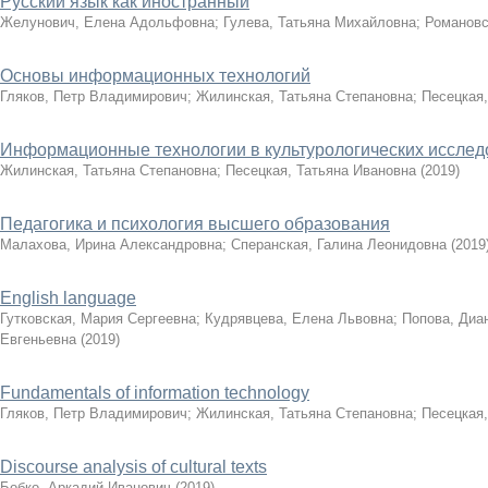
Русский язык как иностранный
Желунович, Елена Адольфовна
;
Гулева, Татьяна Михайловна
;
Романовс
Основы информационных технологий
Гляков, Петр Владимирович
;
Жилинская, Татьяна Степановна
;
Песецкая,
Информационные технологии в культурологических исслед
Жилинская, Татьяна Степановна
;
Песецкая, Татьяна Ивановна
(
2019
)
Педагогика и психология высшего образования
Малахова, Ирина Александровна
;
Сперанская, Галина Леонидовна
(
2019
English language
Гутковская, Мария Сергеевна
;
Кудрявцева, Елена Львовна
;
Попова, Диа
Евгеньевна
(
2019
)
Fundamentals of information technology
Гляков, Петр Владимирович
;
Жилинская, Татьяна Степановна
;
Песецкая,
Discourse analysis of cultural texts
Бобко, Аркадий Иванович
(
2019
)