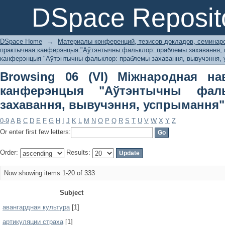
Browsing 06 (VI) Міжнародная
DSpace Reposit
"Аўтэнтычны фальклор: праблемы 
Subject
DSpace Home
→
Материалы конференций, тезисов докладов, семинар
практычная канферэнцыя "Аўтэнтычны фальклор: праблемы захавання, 
канферэнцыя "Аўтэнтычны фальклор: праблемы захавання, вывучэння, у
Browsing 06 (VI) Міжнародная на
канферэнцыя "Аўтэнтычны фал
захавання, вывучэння, успрымання" 
0-9
A
B
C
D
E
F
G
H
I
J
K
L
M
N
O
P
Q
R
S
T
U
V
W
X
Y
Z
Or enter first few letters:
Order:
Results:
Now showing items 1-20 of 333
Subject
авангардная культура
[1]
артикуляции страха
[1]