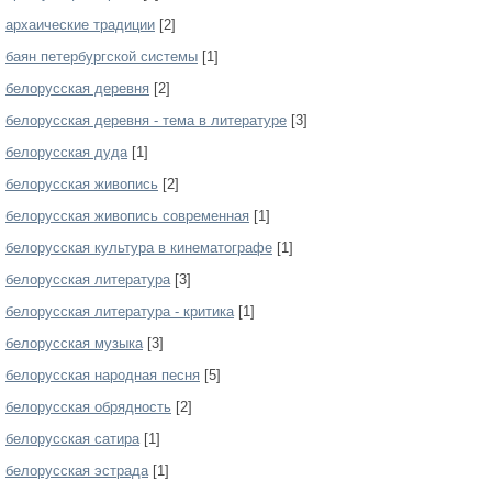
архаические традиции
[2]
баян петербургской системы
[1]
белорусская деревня
[2]
белорусская деревня - тема в литературе
[3]
белорусская дуда
[1]
белорусская живопись
[2]
белорусская живопись современная
[1]
белорусская культура в кинематографе
[1]
белорусская литература
[3]
белорусская литература - критика
[1]
белорусская музыка
[3]
белорусская народная песня
[5]
белорусская обрядность
[2]
белорусская сатира
[1]
белорусская эстрада
[1]