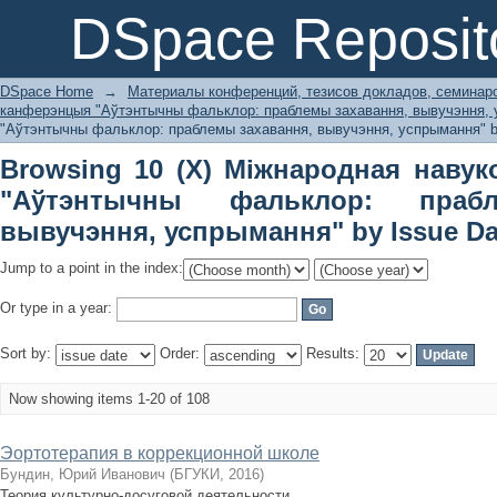
Browsing 10 (X) Міжнародная 
DSpace Reposit
фальклор: праблемы захавання, выв
DSpace Home
→
Материалы конференций, тезисов докладов, семинар
канферэнцыя "Аўтэнтычны фальклор: праблемы захавання, вывучэння,
"Аўтэнтычны фальклор: праблемы захавання, вывучэння, успрымання" b
Browsing 10 (X) Міжнародная наву
"Аўтэнтычны фальклор: прабл
вывучэння, успрымання" by Issue Da
Jump to a point in the index:
Or type in a year:
Sort by:
Order:
Results:
Now showing items 1-20 of 108
Эортотерапия в коррекционной школе
Бундин, Юрий Иванович
(
БГУКИ
,
2016
)
Теория культурно-досуговой деятельности