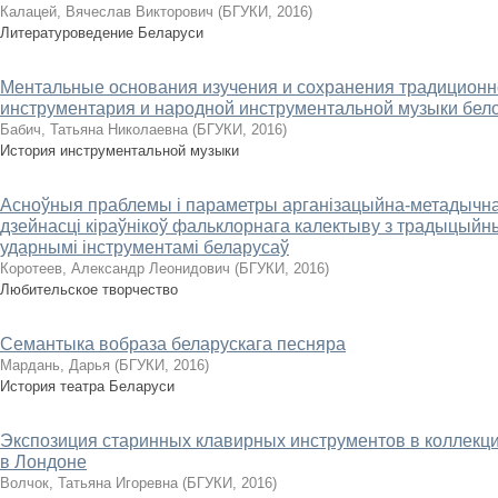
Калацей, Вячеслав Викторович
(
БГУКИ
,
2016
)
Литературоведение Беларуси
Ментальные основания изучения и сохранения традиционн
инструментария и народной инструментальной музыки бел
Бабич, Татьяна Николаевна
(
БГУКИ
,
2016
)
История инструментальной музыки
Асноўныя праблемы і параметры арганізацыйна-метадычна
дзейнасці кіраўнікоў фальклорнага калектыву з традыцыйн
ударнымі інструментамі беларусаў
Коротеев, Александр Леонидович
(
БГУКИ
,
2016
)
Любительское творчество
Семантыка вобраза беларускага песняра
Мардань, Дарья
(
БГУКИ
,
2016
)
История театра Беларуси
Экспозиция старинных клавирных инструментов в коллекци
в Лондоне
Волчок, Татьяна Игоревна
(
БГУКИ
,
2016
)