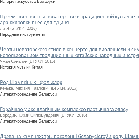
История искусства Беларуси
Преемственность и новаторство в традиционной культуре
аранжировки пьес для гуциня
Ли Я
(
БГУКИ
,
2016
)
Народные инструменты
Черты новаторского стиля в концерте для виолончели и си
использованием традиционных китайских народных инстр
Чжан Сяньлян
(
БГУКИ
,
2016
)
История музыки Китая
Род Шамякіных і фальклор
Кенька, Михаил Павлович
(
БГУКИ
,
2016
)
Литературоведение Беларуси
Гераічнае ў аксіялагічным комплексе паэтычнага эпасу
Бородин, Юрий Сигизмундович
(
БГУКИ
,
2016
)
Литературоведение Беларуси
Дрэва на камянях: тры пакаленні беларусістаў з роду Шамя