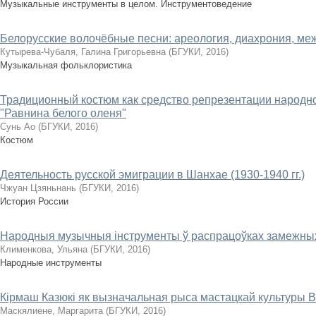
Музыкальные инструменты в целом. Инструментоведение
Белорусские волочёбные песни: ареология, диахрония, ме
Кутырева-Чубаля, Галина Григорьевна
(
БГУКИ
,
2016
)
Музыкальная фольклористика
Традиционный костюм как средство репрезентации народн
"Равнина белого оленя"
Сунь Ао
(
БГУКИ
,
2016
)
Костюм
Деятельность русской эмиграции в Шанхае (1930-1940 гг.)
Чжуан Цзяньнань
(
БГУКИ
,
2016
)
История России
Народныя музычныя інструменты ў распрацоўках замежных
Клименкова, Ульяна
(
БГУКИ
,
2016
)
Народные инструменты
Кірмаш Казюкі як вызначальная рыса мастацкай культуры
Маскялиене, Маргарита
(
БГУКИ
,
2016
)