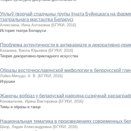
Уплыў творчай спадчыны трупы Ігната Буйніцкага на фарм
тэатральнага мастацтва Беларусі
Алекснина, Инна Антоновна
(
БГУКИ
,
2016
)
История театра Беларуси
Проблема аутентичности в антквариате и декоративно-при
Казанина, Виола Юрьевна
(
БГУКИ
,
2016
)
Теория декоративно-прикладного искусства
Образы восточнославянской мифологии в белорусской глиня
Лойко-Мичудо, А. В.
(
БГУКИ
,
2016
)
Игрушки
Жаночы вобраз у беларускай народна-сцэнічнай харэаграфі
Коновальчик, Ирина Викторовна
(
БГУКИ
,
2016
)
Темы и образы в танце
Национальная тематика в произведениях современных бел
Шкор, Лидия Александровна
(
БГУКИ
,
2016
)