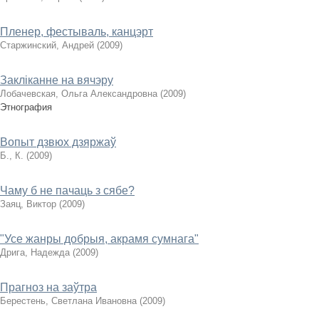
Пленер, фестываль, канцэрт
Старжинский, Андрей
(
2009
)
Закліканне на вячэру
Лобачевская, Ольга Александровна
(
2009
)
Этнография
Вопыт дзвюх дзяржаў
Б., К.
(
2009
)
Чаму б не пачаць з сябе?
Заяц, Виктор
(
2009
)
"Усе жанры добрыя, акрамя сумнага"
Дрига, Надежда
(
2009
)
Прагноз на заўтра
Берестень, Светлана Ивановна
(
2009
)