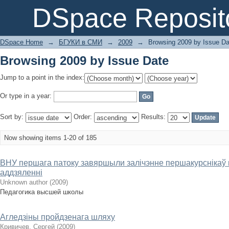
Browsing 2009 by Issue Date
DSpace Reposit
DSpace Home
→
БГУКИ в СМИ
→
2009
→
Browsing 2009 by Issue Da
Browsing 2009 by Issue Date
Jump to a point in the index:
Or type in a year:
Sort by:
Order:
Results:
Now showing items 1-20 of 185
ВНУ першага патоку завяршыли залічэнне першакурснікаў 
аддзяленні
Unknown author
(
2009
)
Педагогика высшей школы
Агледзіны пройдзенага шляху
Кривичев, Сергей
(
2009
)