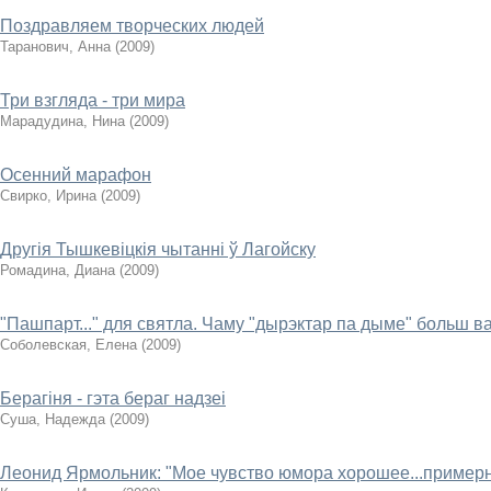
Поздравляем творческих людей
Таранович, Анна
(
2009
)
Три взгляда - три мира
Марадудина, Нина
(
2009
)
Осенний марафон
Свирко, Ирина
(
2009
)
Другія Тышкевіцкія чытанні ў Лагойску
Ромадина, Диана
(
2009
)
"Пашпарт..." для святла. Чаму "дырэктар па дыме" больш в
Соболевская, Елена
(
2009
)
Берагіня - гэта бераг надзеі
Суша, Надежда
(
2009
)
Леонид Ярмольник: "Мое чувство юмора хорошее...примерн