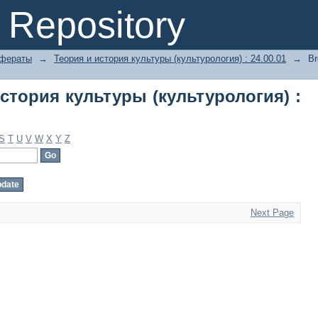
тория культуры (культурология) : 24.
Repository
ефераты
→
Теория и история культуры (культурология) : 24.00.01
→
Br
стория культуры (культурология) :
S
T
U
V
W
X
Y
Z
Next Page