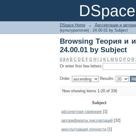
Browsing Теория и ис
DSpace 
DSpace Home
→
Диссертации и автор
(культурология) : 24.00.01 by Subject
Browsing Теория и и
24.00.01 by Subject
0-9
A
B
C
D
E
F
G
H
I
J
K
L
M
N
O
P
Q
R
Or enter first few letters:
Order:
Results:
Now showing items 1-20 of 336
Subject
абсолютная гармония
[1]
авторефераты диссертаций
[32]
аккультурация личности
[1]