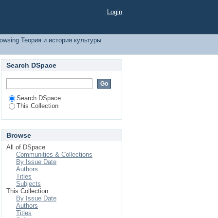
00.01 by Subject
Login
owsing Теория и история культуры
Search DSpace
Search DSpace
This Collection
Browse
All of DSpace
Communities & Collections
By Issue Date
Authors
Titles
Subjects
This Collection
By Issue Date
Authors
Titles