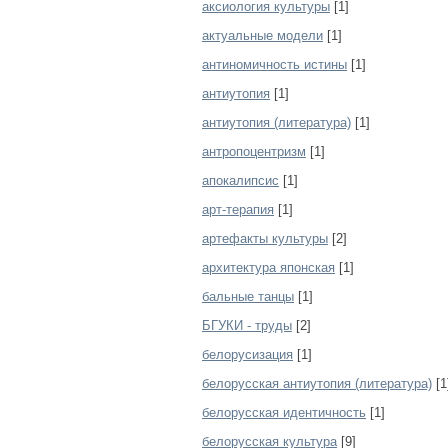
аксиология культуры
[1]
актуальные модели
[1]
антиномичность истины
[1]
антиутопия
[1]
антиутопия (литература)
[1]
антропоцентризм
[1]
апокалипсис
[1]
арт-терапия
[1]
артефакты культуры
[2]
архитектура японская
[1]
бальные танцы
[1]
БГУКИ - труды
[2]
белорусизация
[1]
белорусская антиутопия (литература)
[1
белорусская идентичность
[1]
белорусская культура
[9]