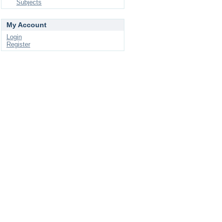
Subjects
My Account
Login
Register