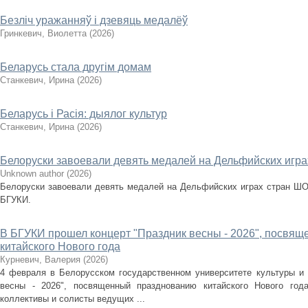
Безліч уражанняў і дзевяць медалёў
Гринкевич, Виолетта
(
2026
)
Беларусь стала другім домам
Станкевич, Ирина
(
2026
)
Беларусь і Расія: дыялог культур
Станкевич, Ирина
(
2026
)
Белоруски завоевали девять медалей на Дельфийских игр
Unknown author
(
2026
)
Белоруски завоевали девять медалей на Дельфийских играх стран ШО
БГУКИ.
В БГУКИ прошел концерт "Праздник весны - 2026", посвя
китайского Нового года
Курневич, Валерия
(
2026
)
4 февраля в Белорусском государственном университете культуры и 
весны - 2026", посвященный празднованию китайского Нового год
коллективы и солисты ведущих ...