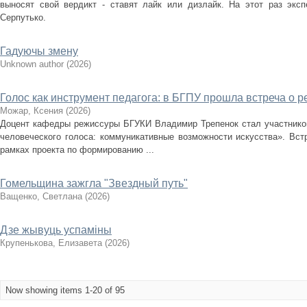
выносят свой вердикт - ставят лайк или дизлайк. На этот раз экс
Серпутько.
Гадуючы змену
Unknown author
(
2026
)
Голос как инструмент педагога: в БГПУ прошла встреча о р
Можар, Ксения
(
2026
)
Доцент кафедры режиссуры БГУКИ Владимир Трепенок стал участнико
человеческого голоса: коммуникативные возможности искусства». Вст
рамках проекта по формированию ...
Гомельщина зажгла "Звездный путь"
Ващенко, Светлана
(
2026
)
Дзе жывуць успаміны
Крупенькова, Елизавета
(
2026
)
Now showing items 1-20 of 95