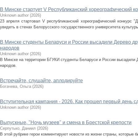
В Минске стартует V Республиканский хореографический ко
Unknown author
(
2026
)
23 апреля стартовал V республиканский хореографический конкурс "Д
увидеть в стенах Белорусского государственного университета культуры
В Минске студенты Беларуси и России высадили Дерево др
народов
Unknown author
(
2026
)
В Минске на территории БГУКИ студенты Беларуси и России высадили 
народов.
Встречайте, слушайте, аплодируйте
Богачева, Ольга
(
2026
)
Вступительная кампания - 2026. Как прошел первый день с
Unknown author
(
2026
)
Выпускные, "Ночь музеев" и смена в Брестской крепости
Серпутько, Даниил
(
2026
)
В этой рубрике герои комментируют новости из жизни страны, которые бы