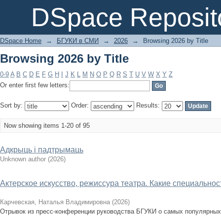
Browsing 2026 by Title
DSpace Reposit
DSpace Home
→
БГУКИ в СМИ
→
2026
→
Browsing 2026 by Title
Browsing 2026 by Title
0-9
A
B
C
D
E
F
G
H
I
J
K
L
M
N
O
P
Q
R
S
T
U
V
W
X
Y
Z
Or enter first few letters:
Sort by:
Order:
Results:
Now showing items 1-20 of 95
Адкрыць і падтрымаць
Unknown author
(
2026
)
Актерское искусство, режиссура театра. Какие специальнос
Карчевская, Наталья Владимировна
(
2026
)
Отрывок из пресс-конференции руководства БГУКИ о самых популярных