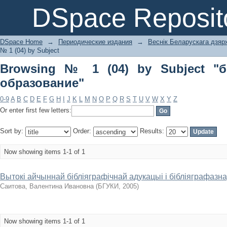
Browsing № 1 (04) by Subject "библ
DSpace Reposit
DSpace Home
→
Периодические издания
→
Веснік Беларускага дзярж
№ 1 (04) by Subject
Browsing № 1 (04) by Subject "б
образование"
0-9
A
B
C
D
E
F
G
H
I
J
K
L
M
N
O
P
Q
R
S
T
U
V
W
X
Y
Z
Or enter first few letters:
Sort by:
Order:
Results:
Now showing items 1-1 of 1
Вытокі айчыннай бібліяграфічнай адукацыі і бібліяграфазн
Саитова, Валентина Ивановна
(
БГУКИ
,
2005
)
Now showing items 1-1 of 1