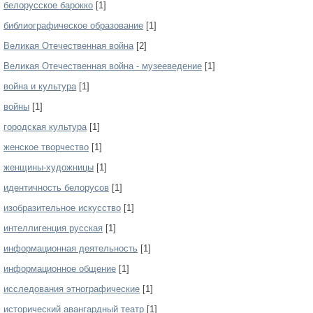
белорусское барокко
[1]
библиографическое образование
[1]
Великая Отечественная война
[2]
Великая Отечественная война - музееведение
[1]
война и культура
[1]
войны
[1]
городская культура
[1]
женское творчество
[1]
женщины-художницы
[1]
идентичность белорусов
[1]
изобразительное искусство
[1]
интеллигенция русская
[1]
информационная деятельность
[1]
информационное общение
[1]
исследования этнографические
[1]
исторический авангардный театр
[1]