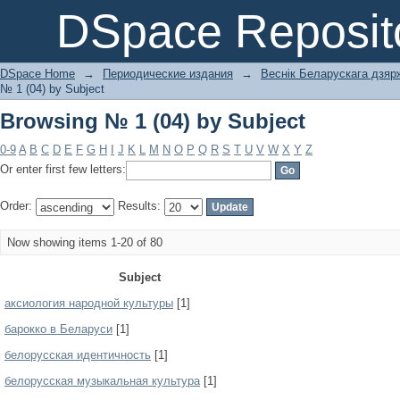
Browsing № 1 (04) by Subject
DSpace Reposit
DSpace Home
→
Периодические издания
→
Веснік Беларускага дзярж
№ 1 (04) by Subject
Browsing № 1 (04) by Subject
0-9
A
B
C
D
E
F
G
H
I
J
K
L
M
N
O
P
Q
R
S
T
U
V
W
X
Y
Z
Or enter first few letters:
Order:
Results:
Now showing items 1-20 of 80
Subject
аксиология народной культуры
[1]
барокко в Беларуси
[1]
белорусская идентичность
[1]
белорусская музыкальная культура
[1]