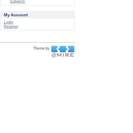
Subjects
My Account
Login
Register
Theme by