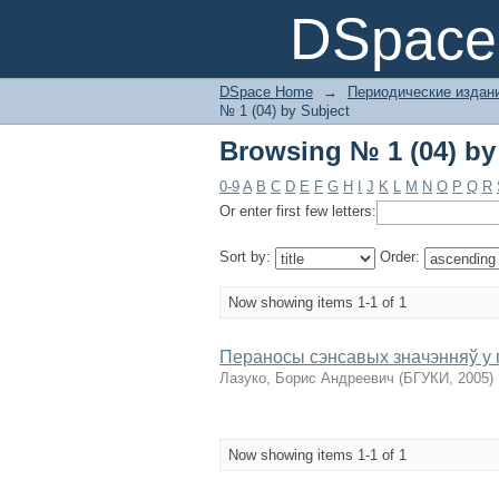
Browsing № 1 (04) by
DSpace 
DSpace Home
→
Периодические издан
№ 1 (04) by Subject
Browsing № 1 (04) by
0-9
A
B
C
D
E
F
G
H
I
J
K
L
M
N
O
P
Q
R
Or enter first few letters:
Sort by:
Order:
Now showing items 1-1 of 1
Пераносы сэнсавых значэнняў у 
Лазуко, Борис Андреевич
(
БГУКИ
,
2005
)
Now showing items 1-1 of 1