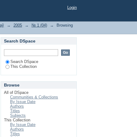
Login
ваў
→
2005
→
№ 1 (04)
→
Browsing
Search DSpace
Search DSpace
This Collection
Browse
All of DSpace
Communities & Collections
By Issue Date
Authors
Titles
Subjects
This Collection
By Issue Date
Authors
Titles