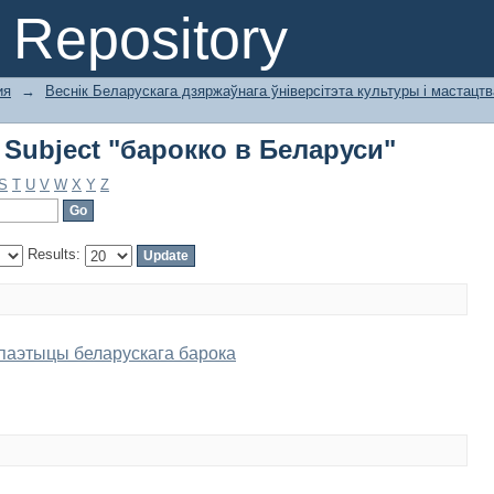
 Subject "барокко в Беларуси"
Repository
ия
→
Веснік Беларускага дзяржаўнага ўніверсітэта культуры і мастацт
 Subject "барокко в Беларуси"
S
T
U
V
W
X
Y
Z
Results:
паэтыцы беларускага барока