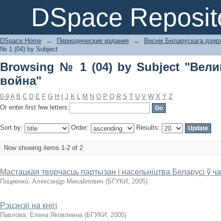
Browsing № 1 (04) by Subject "Велик
DSpace Reposit
DSpace Home
→
Периодические издания
→
Веснік Беларускага дзярж
№ 1 (04) by Subject
Browsing № 1 (04) by Subject "Вел
война"
0-9
A
B
C
D
E
F
G
H
I
J
K
L
M
N
O
P
Q
R
S
T
U
V
W
X
Y
Z
Or enter first few letters:
Sort by:
Order:
Results:
Now showing items 1-2 of 2
Мастацкая творчасць партызан і насельніцтва Беларусі ў ч
Пациенко, Александр Михайлович
(
БГУКИ
,
2005
)
Рэцэнзіі на кнігі
Павлова, Елена Яковлевна
(
БГУКИ
,
2005
)