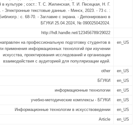
 в культуре ; сост.: Т. С. Жилинская, Т. И. Песецкая, Н. Г.
. - Электронные текстовые данные. - Минск, 2023. - 73 с. :
 Библиогр.: с. 68-70. - Заглавие с экрана. - Депонировано в
БГУКИ 25.04.2024, № 090025042024.
http://hdl.handle.net/123456789/29022
направлен на профессиональную подготовку студентов в
en_US
ти применения информационных технологий при изучении
искусства, проектирования исследований и организации
взаимодействия с аудиторией для популяризации идей.
other
en_US
БГУКИ
en_US
информационные технологии
en_US
учебно-методические комплексы - БГУКИ
en_US
Информационные технологии в искусствоведении
en_US
Article
en_US