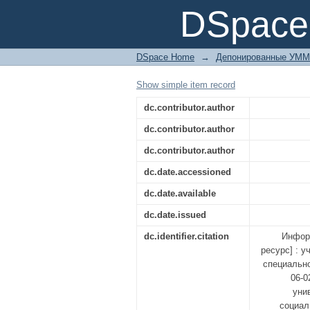
Информационные те
DSpace 
DSpace Home
→
Депонированные УММ
Show simple item record
dc.contributor.author
dc.contributor.author
dc.contributor.author
dc.date.accessioned
dc.date.available
dc.date.issued
dc.identifier.citation
Инфор
ресурс] : 
специально
06-0
уни
социал