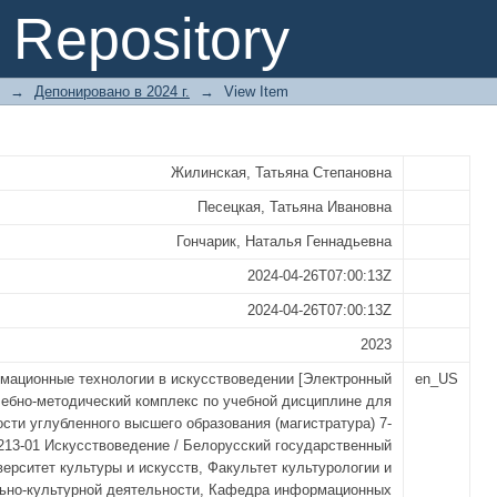
хнологии в искусствоведении
Repository
→
Депонировано в 2024 г.
→
View Item
Жилинская, Татьяна Степановна
Песецкая, Татьяна Ивановна
Гончарик, Наталья Геннадьевна
2024-04-26T07:00:13Z
2024-04-26T07:00:13Z
2023
мационные технологии в искусствоведении [Электронный
en_US
учебно-методический комплекс по учебной дисциплине для
сти углубленного высшего образования (магистратура) 7-
213-01 Искусствоведение / Белорусский государственный
верситет культуры и искусств, Факультет культурологии и
ьно-культурной деятельности, Кафедра информационных