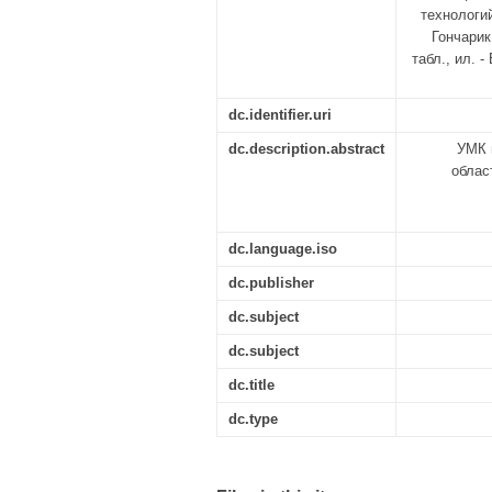
технологий
Гончарик
табл., ил. -
dc.identifier.uri
dc.description.abstract
УМК 
облас
dc.language.iso
dc.publisher
dc.subject
dc.subject
dc.title
dc.type