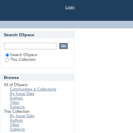
Login
Search DSpace
Search DSpace
This Collection
Browse
All of DSpace
Communities & Collections
By Issue Date
Authors
Titles
Subjects
This Collection
By Issue Date
Authors
Titles
Subjects