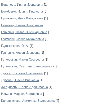
Бодунова, Ирина Иосифовна
[1]
Бомбешко, Иванна Ивановна
[3]
Бриткевич, Дина Валерьевна
[1]
Волынец, Елена Николаевна
[3]
Гончарик, Наталья Геннадьевна
[1]
Громович, Ирина Михайловна
[1]
Гудожникова, О. А.
[1]
Гурченко, Алеся Ивановна
[1]
Гутковская, Мария Сергеевна
[1]
Гутковская, Светлана Вячеславовна
[2]
Довжик, Евгений Николаевич
[1]
Дубовец, Елена Ивановна
[1]
Желунович, Елена Адольфовна
[1]
Ильина, Марина Викторовна
[1]
Калашникова, Анжелика Валерьевна
[4]