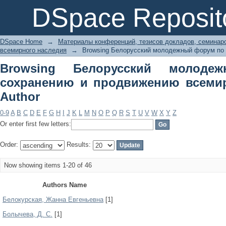
Browsing Белорусский молодежны
DSpace Reposit
всемирного наследия by Author
DSpace Home
→
Материалы конференций, тезисов докладов, семинар
всемирного наследия
→
Browsing Белорусский молодежный форум по 
Browsing Белорусский молод
сохранению и продвижению всемир
Author
0-9
A
B
C
D
E
F
G
H
I
J
K
L
M
N
O
P
Q
R
S
T
U
V
W
X
Y
Z
Or enter first few letters:
Order:
Results:
Now showing items 1-20 of 46
Authors Name
Белокурская, Жанна Евгеньевна
[1]
Болычева, Д. С.
[1]