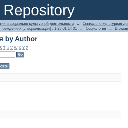
 by Author
Repository
гии и социально-культурной деятельности
→
Социально-культурная дея
чреждениях [специализация] : 1-23 01 14 01
→
Социология
→
Browsin
 by Author
S
T
U
V
W
X
Y
Z