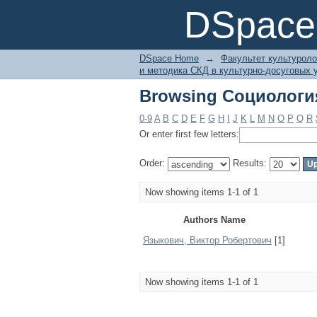
Browsing Социология
DSpace 
DSpace Home
→
Факультет культуроло
и методика СКД в культурно-досуговых у
Browsing Социология
0-9
A
B
C
D
E
F
G
H
I
J
K
L
M
N
O
P
Q
R
Or enter first few letters:
Order:
Results:
Now showing items 1-1 of 1
Authors Name
Языкович, Виктор Робертович
[1]
Now showing items 1-1 of 1