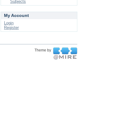
Subjects
My Account
Login
Register
Theme by