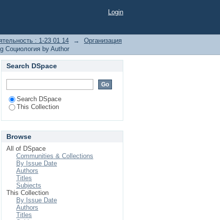
Login
тельность : 1-23 01 14
→
Организация
g Социология by Author
Search DSpace
Search DSpace
This Collection
Browse
All of DSpace
Communities & Collections
By Issue Date
Authors
Titles
Subjects
This Collection
By Issue Date
Authors
Titles