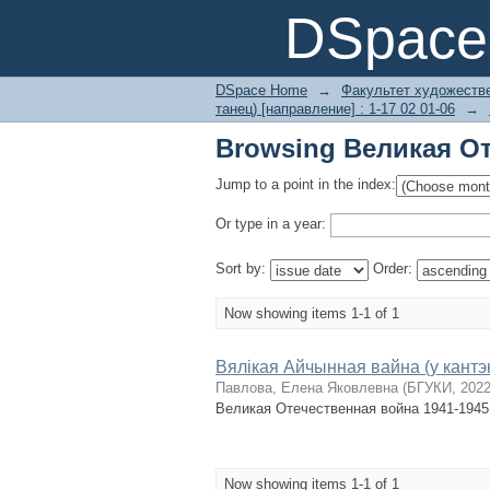
Browsing Великая От
DSpace 
DSpace Home
→
Факультет художеств
танец) [направление] : 1-17 02 01-06
→
Browsing Великая От
Jump to a point in the index:
Or type in a year:
Sort by:
Order:
Now showing items 1-1 of 1
Вялікая Айчынная вайна (у кантэ
Павлова, Елена Яковлевна
(
БГУКИ
,
202
Великая Отечественная война 1941-1945
Now showing items 1-1 of 1