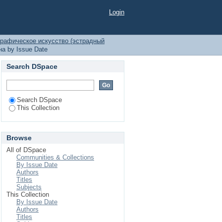
Login
рафическое искусство (эстрадный
а by Issue Date
Search DSpace
Search DSpace
This Collection
Browse
All of DSpace
Communities & Collections
By Issue Date
Authors
Titles
Subjects
This Collection
By Issue Date
Authors
Titles