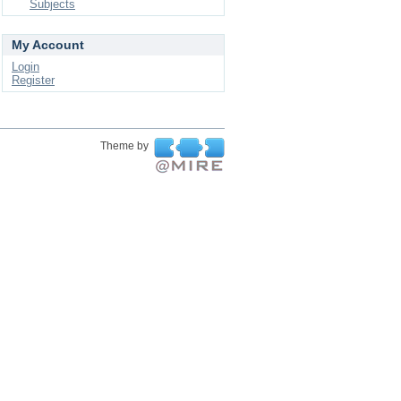
Subjects
My Account
Login
Register
Theme by