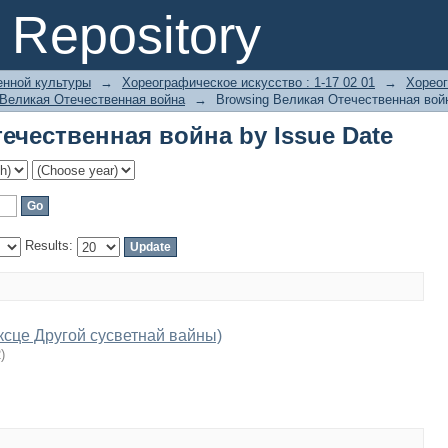
ечественная война by Issue Date
Repository
енной культуры
→
Хореографическое искусство : 1-17 02 01
→
Хореог
Великая Отечественная война
→
Browsing Великая Отечественная войн
ечественная война by Issue Date
Results:
ксце Другой сусветнай вайны)
2
)