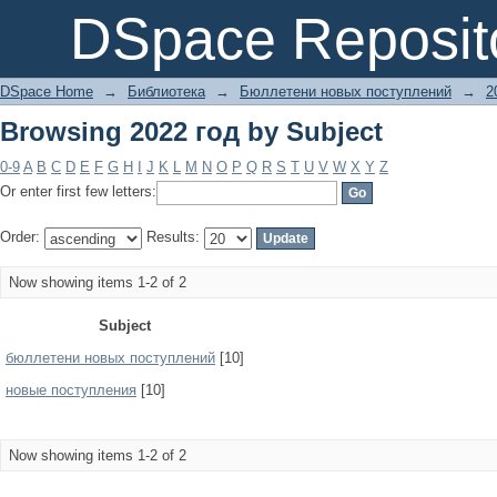
Browsing 2022 год by Subject
DSpace Reposit
DSpace Home
→
Библиотека
→
Бюллетени новых поступлений
→
2
Browsing 2022 год by Subject
0-9
A
B
C
D
E
F
G
H
I
J
K
L
M
N
O
P
Q
R
S
T
U
V
W
X
Y
Z
Or enter first few letters:
Order:
Results:
Now showing items 1-2 of 2
Subject
бюллетени новых поступлений
[10]
новые поступления
[10]
Now showing items 1-2 of 2