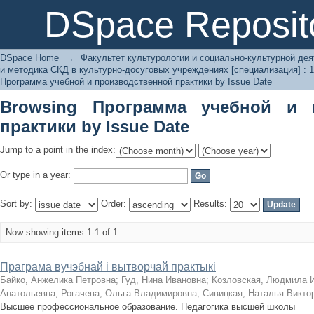
Browsing Программа учебной и произ
DSpace Reposit
DSpace Home
→
Факультет культурологии и социально-культурной де
и методика СКД в культурно-досуговых учреждениях [специализация] : 1
Программа учебной и производственной практики by Issue Date
Browsing Программа учебной и 
практики by Issue Date
Jump to a point in the index:
Or type in a year:
Sort by:
Order:
Results:
Now showing items 1-1 of 1
Праграма вучэбнай і вытворчай практыкі
Байко, Анжелика Петровна
;
Гуд, Нина Ивановна
;
Козловская, Людмила 
Анатольевна
;
Рогачева, Ольга Владимировна
;
Сивицкая, Наталья Викто
Высшее профессиональное образование. Педагогика высшей школы