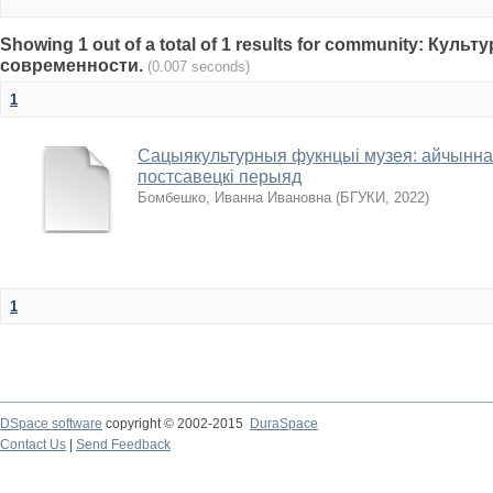
Showing 1 out of a total of 1 results for community: Куль
современности.
(0.007 seconds)
1
Сацыякультурныя фукнцыі музея: айчынная
постсавецкі перыяд
Бомбешко, Иванна Ивановна
(
БГУКИ
,
2022
)
1
DSpace software
copyright © 2002-2015
DuraSpace
Contact Us
|
Send Feedback