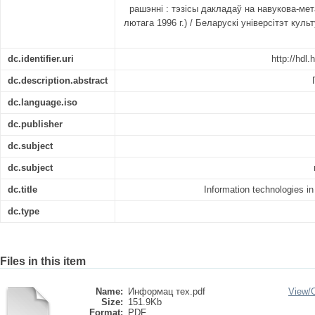
рашэнні : тэзісы дакладаў на навукова-ме
лютага 1996 г.) / Беларускі універсітэт культу
dc.identifier.uri
http://hdl
dc.description.abstract
dc.language.iso
dc.publisher
dc.subject
dc.subject
dc.title
Information technologies i
dc.type
Files in this item
Name:
Информац тех.pdf
View/
Size:
151.9Kb
Format:
PDF