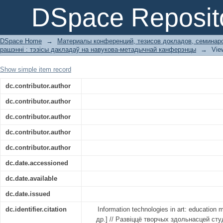
Information technologies in art: educ
DSpace Reposit
DSpace Home
→
Материалы конференций, тезисов докладов, семинар
рашэнні : тэзісы дакладаў на навукова-метадычнай канферэнцы
→
Vie
Show simple item record
dc.contributor.author
dc.contributor.author
dc.contributor.author
dc.contributor.author
dc.contributor.author
dc.date.accessioned
dc.date.available
dc.date.issued
dc.identifier.citation
Information technologies in art: education 
др.] // Развіццё творчых здольнасцей сту