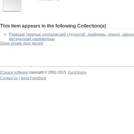
This item appears in the following Collection(s)
Развіццё творчых здольнасцей студэнтаў: праблемы, пошукі, рашэнн
метадычнай канферэнцы
Show simple item record
DSpace software
copyright © 2002-2015
DuraSpace
Contact Us
|
Send Feedback