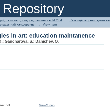
ies in art: education maintanence
Repository
ий, тезисов докладов, семинаров БГУКИ
→
Развіццё творчых здольнас
-метадычнай канферэнцы
→
View Item
ies in art: education maintanence
K.
;
Gancharova, S.
;
Danichev, O.
ех.pdf
View/
Open