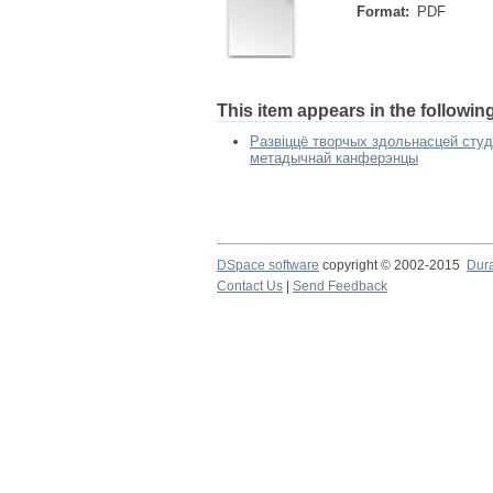
Format:
PDF
This item appears in the following
Развіццё творчых здольнасцей студэ
метадычнай канферэнцы
DSpace software
copyright © 2002-2015
Dur
Contact Us
|
Send Feedback