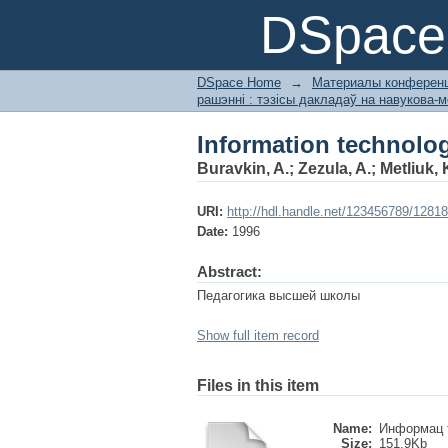
Information technolog
DSpace 
DSpace Home
→
Материалы конференц
рашэнні : тэзісы дакладаў на навукова
Information technolog
Buravkin, A.
;
Zezula, A.
;
Metliuk, 
URI:
http://hdl.handle.net/123456789/12818
Date:
1996
Abstract:
Педагогика высшей школы
Show full item record
Files in this item
Name:
Информац т
Size:
151.9Kb