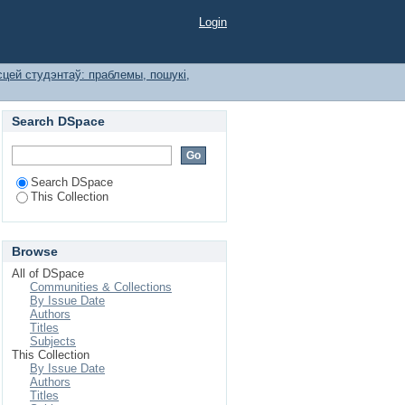
Login
цей студэнтаў: праблемы, пошукі,
Search DSpace
Search DSpace
This Collection
Browse
All of DSpace
Communities & Collections
By Issue Date
Authors
Titles
Subjects
This Collection
By Issue Date
Authors
Titles