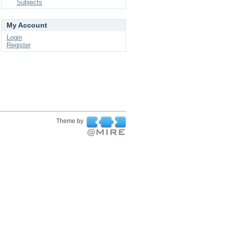
Subjects
My Account
Login
Register
Theme by