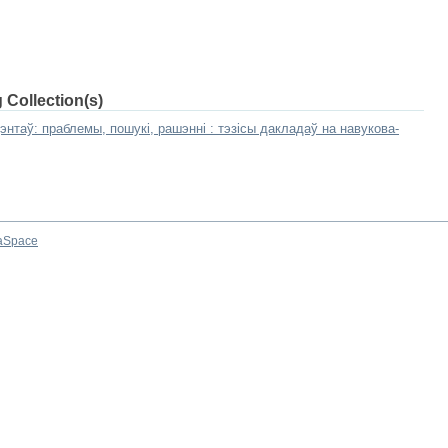
 Collection(s)
нтаў: праблемы, пошукі, рашэнні : тэзісы дакладаў на навукова-
aSpace