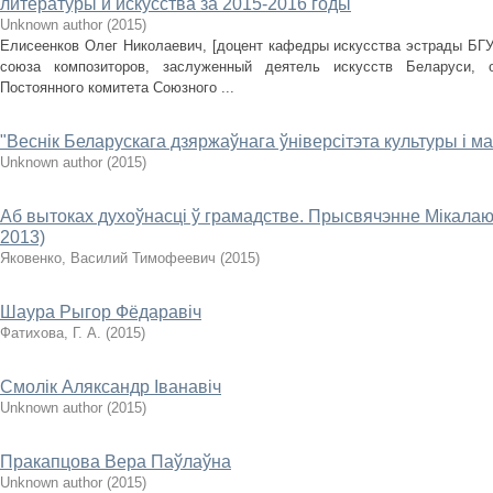
литературы и искусства за 2015-2016 годы
Unknown author
(
2015
)
Елисеенков Олег Николаевич, [доцент кафедры искусства эстрады БГУ
союза композиторов, заслуженный деятель искусств Беларуси, 
Постоянного комитета Союзного ...
"Веснік Беларускага дзяржаўнага ўніверсітэта культуры і м
Unknown author
(
2015
)
Аб вытоках духоўнасці ў грамадстве. Прысвячэнне Мікалаю 
2013)
Яковенко, Василий Тимофеевич
(
2015
)
Шаура Рыгор Фёдаравіч
Фатихова, Г. А.
(
2015
)
Смолік Аляксандр Іванавіч
Unknown author
(
2015
)
Пракапцова Вера Паўлаўна
Unknown author
(
2015
)