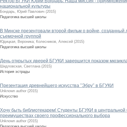
Ректор БГУКИ Юрий Бондарь: Наша миссия - приумножени
национальной культуры
Бондарь, Юрий Павлович
(
2015
)
Педагогика высшей школы
В Минске презентовали второй фильм о войне, созданный
съемочной группой
Юдицкая, Вероника
;
Колесников, Алексей
(
2015
)
Педагогика высшей школы
День открытых дверей БГУКИ завершится показом мюзикл
Шидловская, Светлана
(
2015
)
История эстрады
Презентация древнейшего искусства "Эбру" в БГУКИ
Unknown author
(
2015
)
Искусство
Хочу быть библиотекарем! Студенты БГУКИ в центральной 
преимуществах своего профессионального выбора
Unknown author
(
2015
)
Педагогика высшей школы