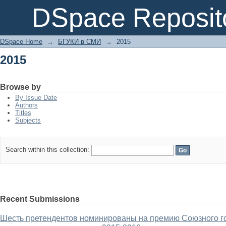
2015
DSpace Reposit
DSpace Home
→
БГУКИ в СМИ
→
2015
2015
Browse by
By Issue Date
Authors
Titles
Subjects
Search within this collection:
Recent Submissions
Шесть претендентов номинированы на премию Союзного го