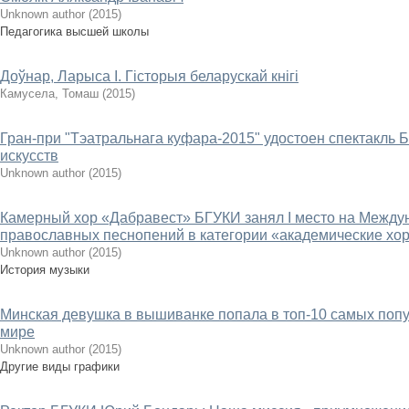
Unknown author
(
2015
)
Педагогика высшей школы
Доўнар, Ларыса І. Гісторыя беларускай кнігі
Камусела, Томаш
(
2015
)
Гран-при "Тэатральнага куфара-2015" удостоен спектакль 
искусств
Unknown author
(
2015
)
Камерный хор «Дабравест» БГУКИ занял I место на Межд
православных песнопений в категории «академические хор
Unknown author
(
2015
)
История музыки
Минская девушка в вышиванке попала в топ-10 самых поп
мире
Unknown author
(
2015
)
Другие виды графики