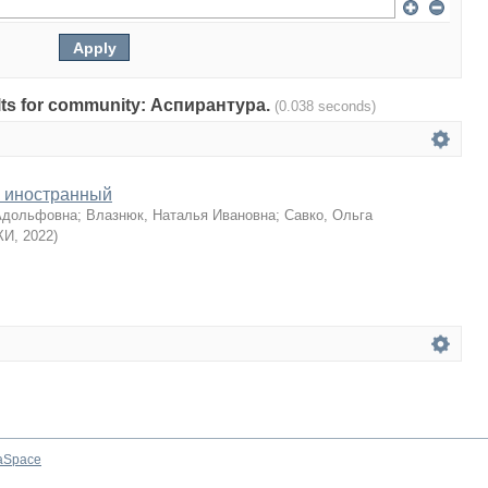
sults for community: Аспирантура.
(0.038 seconds)
к иностранный
Адольфовна
;
Влазнюк, Наталья Ивановна
;
Савко, Ольга
КИ
,
2022
)
aSpace