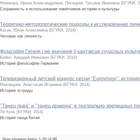
Новикова, Ирина Александровна
;
Песецкая, Татьяна Ивановна
(
БГУКИ
,
2
Сохранность и использование памятников истории и культуры
Теоретико-методологические подходы к исследованию лич
Косик, Юлия Алексеевна
(
БГУКИ
,
2014
)
Человек как личность
Філасофія Гегеля і яе значэнне ў кантэксце сучасных куль
Бобко, Аркадий Иванович
(
БГУКИ
,
2014
)
История философии Германии
Телевизионный детский конкурс песни "Eurovision": истори
Маковцова, Анастасия Игоревна
(
БГУКИ
,
2014
)
История эстрады
"Танец льва" и "танец дракона" в театрально-зрелищных п
Ли Кунь
(
БГУКИ
,
2014
)
История танца Китая
Now showing items 1-20 of 98