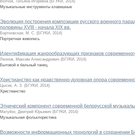
Волчок, Татьяна Игоревна
(
БГУКИ
,
2014
)
Музыкальные инструменты клавишные
Эволюция построения композиции русского военного парад
половины XVIII - начала XIX вв.
Бортновская, М. С.
(
БГУКИ
,
2014
)
Портретная живопись
Идентификация жанрообразующих признаков современного
Леонов, Максим Александрович
(
БГУКИ
,
2014
)
Бытовой и бальный танец
Христианство как нравственно-духовная опора современно
Цысик, А. З.
(
БГУКИ
,
2014
)
Христианство
Этнический компонент современной белорусской музыкаль
Матуйзо, Дмитрий Юрьевич
(
БГУКИ
,
2014
)
Музыкальная фольклористика
Возможности информационных технологий в сохранении Б