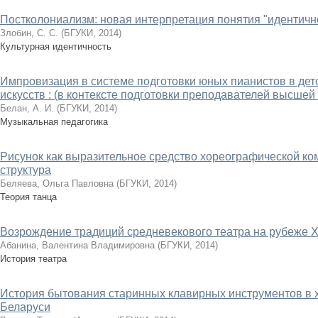
Постколониализм: новая интерпретация понятия "идентичн
Злобин, С. С.
(
БГУКИ
,
2014
)
Культурная идентичность
Импровизация в системе подготовки юных пианистов в дет
искусств : (в контексте подготовки преподавателей высше
Белан, А. И.
(
БГУКИ
,
2014
)
Музыкальная педагогика
Рисунок как выразительное средство хореографической ком
структура
Беляева, Ольга Павловна
(
БГУКИ
,
2014
)
Теория танца
Возрождение традиций средневекового театра на рубеже X
Абанина, Валентина Владимировна
(
БГУКИ
,
2014
)
История театра
История бытования старинных клавирных инструментов в 
Беларуси