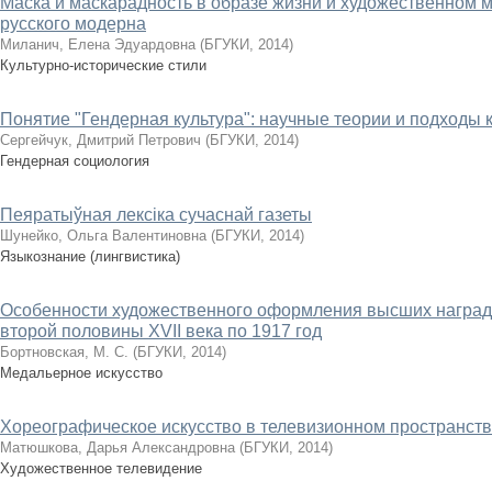
Маска и маскарадность в образе жизни и художественном м
русского модерна
Миланич, Елена Эдуардовна
(
БГУКИ
,
2014
)
Культурно-исторические стили
Понятие "Гендерная культура": научные теории и подходы 
Сергейчук, Дмитрий Петрович
(
БГУКИ
,
2014
)
Гендерная социология
Пеяратыўная лексіка сучаснай газеты
Шунейко, Ольга Валентиновна
(
БГУКИ
,
2014
)
Языкознание (лингвистика)
Особенности художественного оформления высших наград 
второй половины XVII века по 1917 год
Бортновская, М. С.
(
БГУКИ
,
2014
)
Медальерное искусство
Хореографическое искусство в телевизионном пространст
Матюшкова, Дарья Александровна
(
БГУКИ
,
2014
)
Художественное телевидение