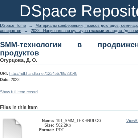
SMM-технологии в продвижении кул
DSpace Reposit
DSpace Home
→
Материалы конференций, тезисов докладов, семинар
аспирантов
→
2023 - Национальная культура глазами молодых (депон
SMM-технологии в продвиже
продуктов
Огурцова, Д. О.
URI:
http://hdl.handle.net/123456789/28148
Date:
2023
Show full item record
Files in this item
Name:
191_SMM_TEKHNOLOG ...
View/
Size:
502.2Kb
Format:
PDF