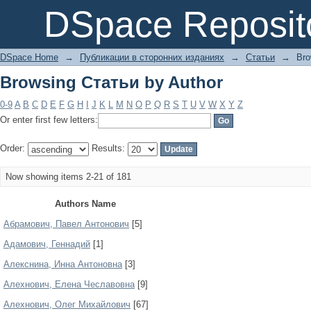
Browsing Статьи by Author
DSpace Reposit
DSpace Home
→
Публикации в сторонних изданиях
→
Статьи
→
Bro
Browsing Статьи by Author
0-9
A
B
C
D
E
F
G
H
I
J
K
L
M
N
O
P
Q
R
S
T
U
V
W
X
Y
Z
Or enter first few letters:
Order:
Results:
Now showing items 2-21 of 181
Authors Name
Абрамович, Павел Антонович
[5]
Адамович, Геннадий
[1]
Алекснина, Инна Антоновна
[3]
Алехнович, Елена Чеславовна
[9]
Алехнович, Олег Михайлович
[67]