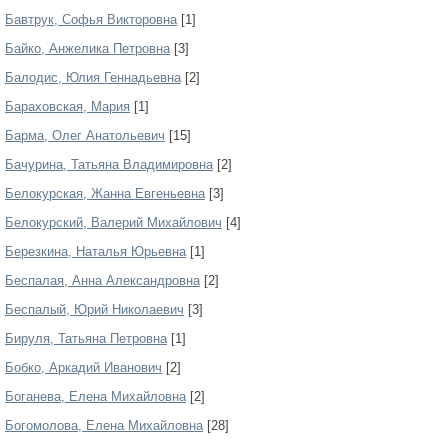
Бавтрук, Софья Викторовна
[1]
Байко, Анжелика Петровна
[3]
Балодис, Юлия Геннадьевна
[2]
Бараховская, Мария
[1]
Барма, Олег Анатольевич
[15]
Бачурина, Татьяна Владимировна
[2]
Белокурская, Жанна Евгеньевна
[3]
Белокурский, Валерий Михайлович
[4]
Березкина, Наталья Юрьевна
[1]
Беспалая, Анна Александровна
[2]
Беспалый, Юрий Николаевич
[3]
Бируля, Татьяна Петровна
[1]
Бобко, Аркадий Иванович
[2]
Боганева, Елена Михайловна
[2]
Богомолова, Елена Михайловна
[28]