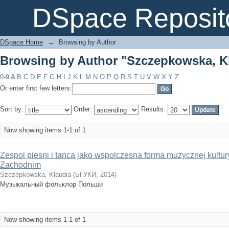
Browsing by Author "Szczepkowska, K
DSpace Reposit
DSpace Home
→
Browsing by Author
Browsing by Author "Szczepkowska, K
0-9
A
B
C
D
E
F
G
H
I
J
K
L
M
N
O
P
Q
R
S
T
U
V
W
X
Y
Z
Or enter first few letters:
Sort by:
Order:
Results:
Now showing items 1-1 of 1
Zespol piesni i tanca jako wspolczesna forma muzycznej kultu
Zachodnim
Szczepkowska, Klaudia
(
БГУКИ
,
2014
)
Музыкальный фольклор Польши
Now showing items 1-1 of 1