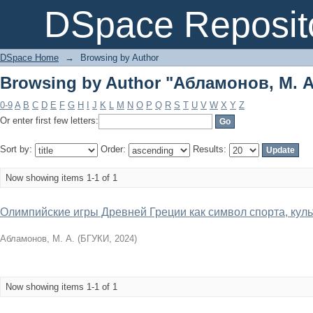
Browsing by Author "Абламонов, М. А
DSpace Reposit
DSpace Home
→
Browsing by Author
Browsing by Author "Абламонов, М. А
0-9
A
B
C
D
E
F
G
H
I
J
K
L
M
N
O
P
Q
R
S
T
U
V
W
X
Y
Z
Or enter first few letters:
Sort by:
Order:
Results:
Now showing items 1-1 of 1
Олимпийские игры Древней Греции как символ спорта, куль
Абламонов, М. А.
(
БГУКИ
,
2024
)
Now showing items 1-1 of 1