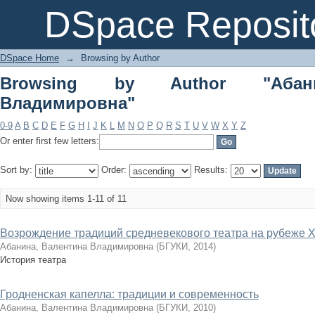
Browsing by Author "Абанина, Вале
DSpace Reposit
DSpace Home
→
Browsing by Author
Browsing by Author "Абани
Владимировна"
0-9
A
B
C
D
E
F
G
H
I
J
K
L
M
N
O
P
Q
R
S
T
U
V
W
X
Y
Z
Or enter first few letters:
Sort by:
Order:
Results:
Now showing items 1-11 of 11
Возрождение традиций средневекового театра на рубеже X
Абанина, Валентина Владимировна
(
БГУКИ
,
2014
)
История театра
Гродненская капелла: традиции и современность
Абанина, Валентина Владимировна
(
БГУКИ
,
2010
)