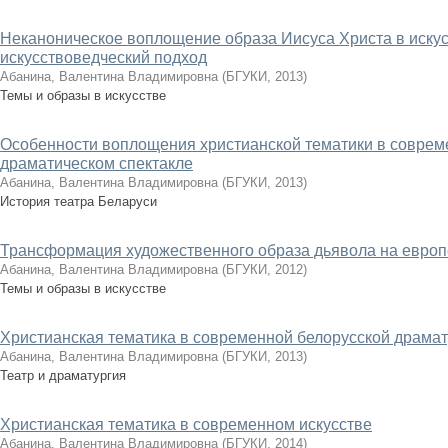
Неканоническое воплощение образа Иисуса Христа в искус
искусствоведческий подход
Абанина, Валентина Владимировна
(
БГУКИ
,
2013
)
Темы и образы в искусстве
Особенности воплощения христианской тематики в соврем
драматическом спектакле
Абанина, Валентина Владимировна
(
БГУКИ
,
2013
)
История театра Беларуси
Трансформация художественного образа дьявола на европ
Абанина, Валентина Владимировна
(
БГУКИ
,
2012
)
Темы и образы в искусстве
Христианская тематика в современной белорусской драмат
Абанина, Валентина Владимировна
(
БГУКИ
,
2013
)
Театр и драматургия
Христианская тематика в современном искусстве
Абанина, Валентина Владимировна
(
БГУКИ
,
2014
)