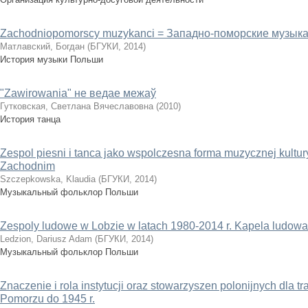
Zachodniopomorscy muzykanci = Западно-поморские музык
Матлавский, Богдан
(
БГУКИ
,
2014
)
История музыки Польши
"Zawirowania" не ведае межаў
Гутковская, Светлана Вячеславовна
(
2010
)
История танца
Zespol piesni i tanca jako wspolczesna forma muzycznej kultu
Zachodnim
Szczepkowska, Klaudia
(
БГУКИ
,
2014
)
Музыкальный фольклор Польши
Zespoly ludowe w Lobzie w latach 1980-2014 r. Kapela ludowa
Ledzion, Dariusz Adam
(
БГУКИ
,
2014
)
Музыкальный фольклор Польши
Znaczenie i rola instytucji oraz stowarzyszen polonijnych dla tr
Pomorzu do 1945 r.