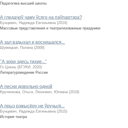
Педагогика высшей школы
А гледачоў чаму ўсяго на паўпартэра?
Бунцевич, Надежда Евгеньевна
(
2014
)
Массовые представления и театрализованные праздники
А зал вздыхал и восхищался...
Шумицкая, Полина
(
2009
)
"А зори здесь тихие..."
Го Цзюнь
(
БГУКИ
,
2020
)
Литературоведение России
А песни довольно одной
Крученкова, Ольга
;
Леонович, Юлиана
(
2019
)
А прыз рэжысёру не ўручылі...
Бунцевич, Надежда Евгеньевна
(
2015
)
История театра