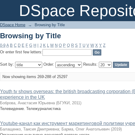
Browsing by Title
DSpace Reposit
DSpace Home
→
Browsing by Title
Browsing by Title
0-9
A
B
C
D
E
F
G
H
I
J
K
L
M
N
O
P
Q
R
S
T
U
V
W
X
Y
Z
Or enter first few letters:
Sort by:
Order:
Results:
Now showing items 269-288 of 25297
Youth tv shows overseas: the british broadcasting corporation 
experience in the UK
Боброва, Анастасия Юрьевна
(
БГУКИ
,
2011
)
Телевидение. Тележурналистика
Youtube-канал как инструмент маркетинговой политики учр
Балащенко, Таисия Дмитриевна
;
Барма, Олег Анатольевич
(
2019
)
Организация культурно-досуговой деятельности