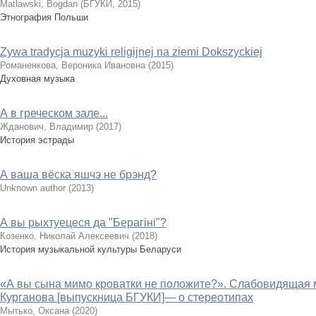
Matlawski, Bogdan
(
БГУКИ
,
2015
)
Этнография Польши
Zywa tradycja muzyki religijnej na ziemi Dokszyckiej
Романенкова, Вероника Ивановна
(
2015
)
Духовная музыка
А в греческом зале...
Жданович, Владимир
(
2017
)
История эстрады
А ваша вёска яшчэ не брэнд?
Unknown author
(
2013
)
А вы рыхтуецеся да "Берагіні"?
Козенко, Николай Алексеевич
(
2018
)
История музыкальной культуры Беларуси
«А вы сына мимо кроватки не положите?». Слабовидящая
Курганова [выпускница БГУКИ]— о стереотипах
Мытько, Оксана
(
2020
)