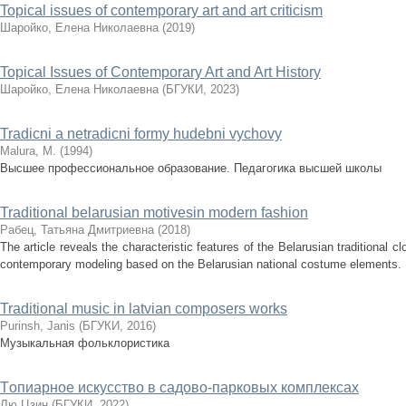
Topical issues of contemporary art and art criticism
Шаройко, Елена Николаевна
(
2019
)
Topical Issues of Contemporary Art and Art History
Шаройко, Елена Николаевна
(
БГУКИ
,
2023
)
Tradicni a netradicni formy hudebni vychovy
Malura, M.
(
1994
)
Высшее профессиональное образование. Педагогика высшей школы
Traditional belarusian motivesin modern fashion
Рабец, Татьяна Дмитриевна
(
2018
)
The article reveals the characteristic features of the Belarusian traditional cl
contemporary modeling based on the Belarusian national costume elements.
Traditional music in latvian composers works
Purinsh, Janis
(
БГУКИ
,
2016
)
Музыкальная фольклористика
Tопиарное искусство в садово-парковых комплексах
Лю Цзин
(
БГУКИ
,
2022
)