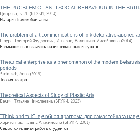
THE PROBLEM OF ANTI-SOCIAL BEHAVIOUR IN THE BRIT
Цвырова, К. Л.
(
БГУКИ
,
2010
)
История Великобритании
The problem of art communications of folk dekorative-applied an
Шауро, Григорий Федорович
;
Ушакова, Валентина Михайловна
(
2014
)
Взаимосвязь и взаимовлияние различных искусств
Theatrical enterprise as a phenomenon of the modern Belarusian 
periods
Stelmakh, Anna
(
2016
)
Теория театра
Theoretical Aspects of Study of Plastic Arts
Бабич, Татьяна Николаевна
(
БГУКИ
,
2023
)
"Think and talk"- вучэбная праграма для самастойнага наву
Харитончик, Галина Анисимовна
(
БГУКИ
,
2001
)
Самостоятельная работа студентов