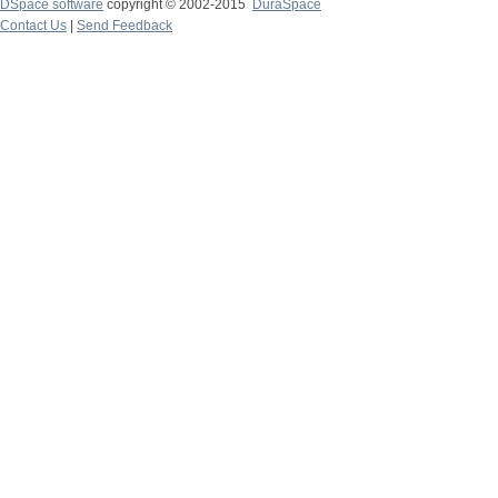
DSpace software
copyright © 2002-2015
DuraSpace
Contact Us
|
Send Feedback