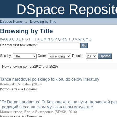
Browsing by Title
DSpace Reposit
DSpace Home
→
Browsing by Title
Browsing by Title
0-9
A
B
C
D
E
F
G
H
I
J
K
L
M
N
O
P
Q
R
S
T
U
V
W
X
Y
Z
Or enter first few letters:
Sort by:
Order:
Results:
Now showing items 229-248 of 25297
Tance narodovej polskiego folkloru do celow literatury
Kordowski, Miroslaw
(
2018
)
История танца Польши
"Te Deum Laudamus" О. Козловского: на пути творческой р
традиций в славянском музыкальном искусстве
Митюшникова, Елена Викторовна
(
БГУКИ
,
2014
)
История музыки Беларуси