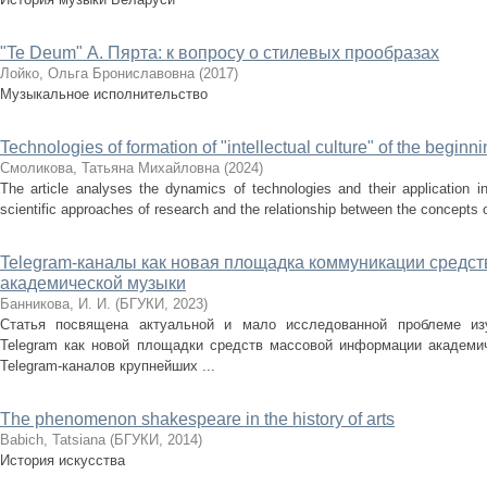
"Te Deum" А. Пярта: к вопросу о стилевых прообразах
Лойко, Ольга Брониславовна
(
2017
)
Музыкальное исполнительство
Technologies of formation of "intellectual culture" of the beginn
Смоликова, Татьяна Михайловна
(
2024
)
The article analyses the dynamics of technologies and their application i
scientific approaches of research and the relationship between the concepts of
Telegram-каналы как новая площадка коммуникации средс
академической музыки
Банникова, И. И.
(
БГУКИ
,
2023
)
Статья посвящена актуальной и мало исследованной проблеме из
Telegram как новой площадки средств массовой информации академи
Telegram-каналов крупнейших ...
The phenomenon shakespeare in the history of arts
Babich, Tatsiana
(
БГУКИ
,
2014
)
История искусства