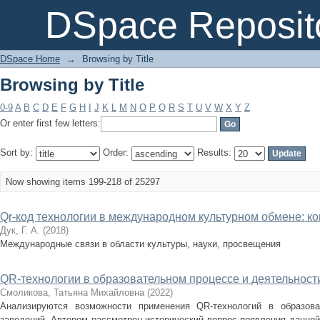
Browsing by Title
DSpace Reposit
DSpace Home
→
Browsing by Title
Browsing by Title
0-9
A
B
C
D
E
F
G
H
I
J
K
L
M
N
O
P
Q
R
S
T
U
V
W
X
Y
Z
Or enter first few letters:
Sort by:
Order:
Results:
Now showing items 199-218 of 25297
Qr-код технологии в международном культурном обмене: ко
Дук, Г. А.
(
2018
)
Международные связи в области культуры, науки, просвещения
QR-технологии в образовательном процессе и деятельност
Смоликова, Татьяна Михайловна
(
2022
)
Анализируются возможности применения QR-технологий в образов
заведений. Автором рассмотрен исторический вопрос появления данной 