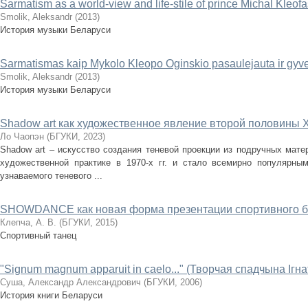
Sarmatism as a world-view and life-stile of prince Michal Kleof
Smolik, Aleksandr
(
2013
)
История музыки Беларуси
Sarmatismas kaip Mykolo Kleopo Oginskio pasaulejauta ir gy
Smolik, Aleksandr
(
2013
)
История музыки Беларуси
Shadow art как художественное явление второй половины X
Ло Чаопэн
(
БГУКИ
,
2023
)
Shadow art – искусство создания теневой проекции из подручных мат
художественной практике в 1970-х гг. и стало всемирно популярны
узнаваемого теневого ...
SHOWDANCE как новая форма презентации спортивного б
Клепча, А. В.
(
БГУКИ
,
2015
)
Спортивный танец
"Signum magnum apparuit in caelo..." (Творчая спадчына Ігн
Суша, Александр Александрович
(
БГУКИ
,
2006
)
История книги Беларуси