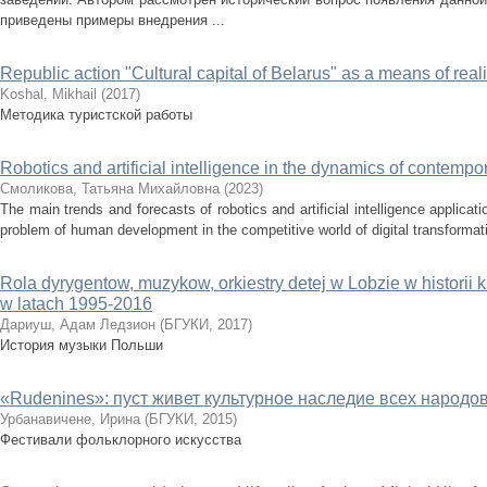
приведены примеры внедрения ...
Republic action "Cultural capital of Belarus" as a means of real
Koshal, Mikhail
(
2017
)
Методика туристской работы
Robotics and artificial intelligence in the dynamics of contempo
Смоликова, Татьяна Михайловна
(
2023
)
The main trends and forecasts of robotics and artificial intelligence applica
problem of human development in the competitive world of digital transformatio
Rola dyrygentow, muzykow, orkiestry detej w Lobzie w historii
w latach 1995-2016
Дариуш, Адам Ледзион
(
БГУКИ
,
2017
)
История музыки Польши
«Rudenines»: пуст живет культурное наследие всех народо
Урбанавичене, Ирина
(
БГУКИ
,
2015
)
Фестивали фольклорного искусства