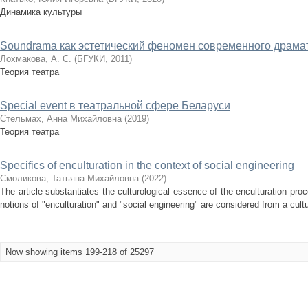
Динамика культуры
Soundrama как эстетический феномен современного драмат
Лохмакова, А. С.
(
БГУКИ
,
2011
)
Теория театра
Special event в театральной сфере Беларуси
Стельмах, Анна Михайловна
(
2019
)
Теория театра
Specifics of enculturation in the context of social engineering
Смоликова, Татьяна Михайловна
(
2022
)
The article substantiates the culturological essence of the enculturation pro
notions of "enculturation" and "social engineering" are considered from a cultur
Now showing items 199-218 of 25297