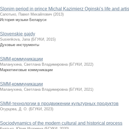
Slonim period in prince Michal Kazimierz Oginski's life and artist
Сапотько, Павел Михайлович
(
2013
)
История музыки Беларуси
Slovenskie gajdy
Susienkova, Jana
(
БГУКИ
,
2015
)
Духовые инструменты
SMM-коммуникации
Маланухина, Светлана Владимировна
(
БГУКИ
,
2022
)
Маркетинговые коммуникации
SMM-коммуникации
Маланухина, Светлана Владимировна
(
БГУКИ
,
2021
)
SMM-технологии в продвижении культурных продуктов
Огурцова, Д. О.
(
БГУКИ
,
2023
)
Sociodynamics of the modern cultural and historical process
Кнатько, Юлия Игоревна
(
БГУКИ
,
2020
)