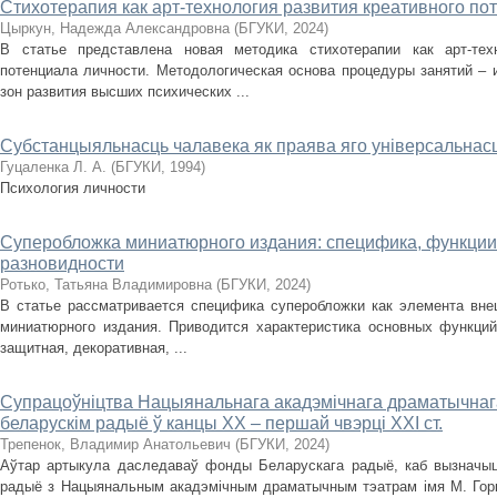
Cтихотерапия как арт-технология развития креативного по
Цыркун, Надежда Александровна
(
БГУКИ
,
2024
)
В статье представлена новая методика стихотерапии как арт-тех
потенциала личности. Методологическая основа процедуры занятий – и
зон развития высших психических ...
Cубстанцыяльнасць чалавека як праява яго універсальнасц
Гуцаленка Л. А.
(
БГУКИ
,
1994
)
Психология личности
Cуперобложка миниатюрного издания: специфика, функции
разновидности
Ротько, Татьяна Владимировна
(
БГУКИ
,
2024
)
В статье рассматривается специфика суперобложки как элемента вн
миниатюрного издания. Приводится характеристика основных функций
защитная, декоративная, ...
Cупрацоўніцтва Нацыянальнага акадэмічнага драматычнага 
беларускім радыё ў канцы ХХ – першай чвэрці ХХІ ст.
Трепенок, Владимир Анатольевич
(
БГУКИ
,
2024
)
Аўтар артыкула даследаваў фонды Беларускага радыё, каб вызначыц
радыё з Нацыянальным акадэмічным драматычным тэатрам імя М. Горка