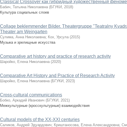
Classical Crossover как гибридный художественный феноме
Бабич, Татьяна Николаевна
(
БГУКИ
,
2018
)
Культура социальных слоев
Collage beklemmender Bilder. Theatergruppe "Teatralny Kvadr
Theater am Weingarten
Сулима, Анна Николаевна
;
Кох, Урсула
(
2015
)
Музыка и зрелищные искусства
Comparative art history and practice of research activity
Шаройко, Елена Николаевна
(
2020
)
Comparative Art History and Practice of Research Activity
Шаройко, Елена Николаевна
(
БГУКИ
,
2023
)
Cross-cultural communications
Бобко, Аркадий Иванович
(
БГУКИ
,
2021
)
Межкультурные (кросскультурные) взаимодействия
Cultural models of the XX-XXI centuries
Саликов, Андрей Эдуардович
;
Криштаносова, Елена Александровна
;
См