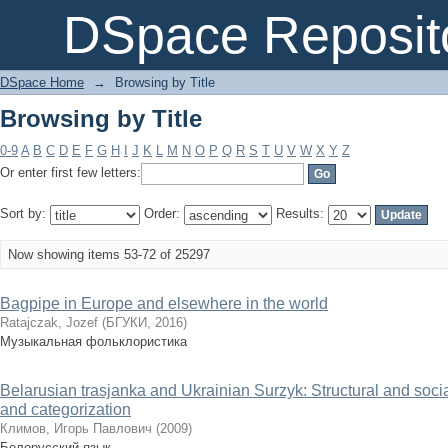
Browsing by Title
DSpace Reposit
DSpace Home
→
Browsing by Title
Browsing by Title
0-9
A
B
C
D
E
F
G
H
I
J
K
L
M
N
O
P
Q
R
S
T
U
V
W
X
Y
Z
Or enter first few letters:
Sort by:
Order:
Results:
Now showing items 53-72 of 25297
Bagpipe in Europe and elsewhere in the world
Ratajczak, Jozef
(
БГУКИ
,
2016
)
Музыкальная фольклористика
Belarusian trasjanka and Ukrainian Surzyk: Structural and social
and categorization
Климов, Игорь Павлович
(
2009
)
Белорусский язык