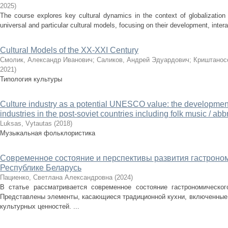
2025
)
The course explores key cultural dynamics in the context of globalization 
universal and particular cultural models, focusing on their development, intera
Cultural Models of the XX-XXI Century
Смолик, Александр Иванович
;
Саликов, Андрей Эдуардович
;
Криштанос
2021
)
Типология культуры
Culture industry as a potential UNESCO value: the development 
industries in the post-soviet countries including folk music / abb
Luksas, Vytautas
(
2018
)
Музыкальная фольклористика
Cовременное состояние и перспективы развития гастроном
Республике Беларусь
Пациенко, Светлана Александровна
(
2024
)
В статье рассматривается современное состояние гастрономическог
Представлены элементы, касающиеся традиционной кухни, включенные 
культурных ценностей. ...