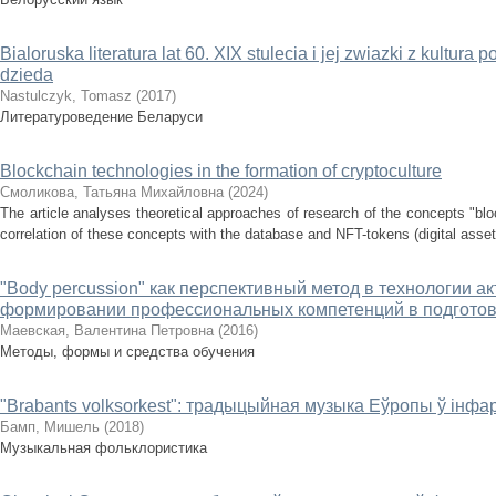
Bialoruska literatura lat 60. XIX stulecia i jej zwiazki z kultura
dzieda
Nastulczyk, Tomasz
(
2017
)
Литературоведение Беларуси
Blockchain technologies in the formation of cryptoculture
Смоликова, Татьяна Михайловна
(
2024
)
The article analyses theoretical approaches of research of the concepts "blo
correlation of these concepts with the database and NFT-tokens (digital assets
"Body percussion" как перспективный метод в технологии а
формировании профессиональных компетенций в подготов
Маевская, Валентина Петровна
(
2016
)
Методы, формы и средства обучения
"Brabants volksorkest": традыцыйная музыка Еўропы ў ін
Бамп, Мишель
(
2018
)
Музыкальная фольклористика