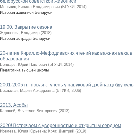
белорусской советсткой живописи
Мельник, Кирилл Владимирович
(
БГУКИ
,
2014
)
История живописи Беларуси
19:00. Закрытие сезона
Жданович, Владимир
(
2018
)
История эстрады Беларуси
20-летие Кирилло-Мефодиевских чтений как важная веха в
образования
Бондарь, Юрий Павлович
(
БГУКИ
,
2014
)
Педагогика высшей школы
2001-2005 гг.: новая ступень у навуковай дзейнасці бду кул
Беспалая, Мария Аркадьевна
(
БГУКИ
,
2006
)
2013. Асобы
Калацей, Вячеслав Викторович
(
2013
)
2020! Встречаем с уверенностью и открытым сердцем
Иовлева, Юлия Юрьевна
;
Крят, Дмитрий
(
2019
)