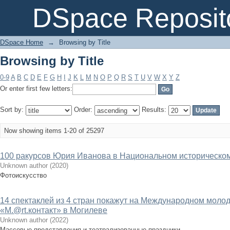
Browsing by Title
DSpace Reposit
DSpace Home
→
Browsing by Title
Browsing by Title
0-9
A
B
C
D
E
F
G
H
I
J
K
L
M
N
O
P
Q
R
S
T
U
V
W
X
Y
Z
Or enter first few letters:
Sort by:
Order:
Results:
Now showing items 1-20 of 25297
100 ракурсов Юрия Иванова в Национальном историческо
Unknown author
(
2020
)
Фотоискусство
14 спектаклей из 4 стран покажут на Международном мол
«М.@rt.контакт» в Могилеве
Unknown author
(
2022
)
Массовые представления и театрализованные праздники