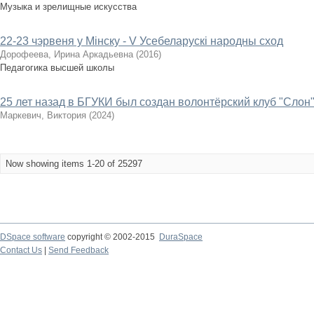
Музыка и зрелищные искусства
22-23 чэрвеня у Мінску - V Усебеларускі народны сход
Дорофеева, Ирина Аркадьевна
(
2016
)
Педагогика высшей школы
25 лет назад в БГУКИ был создан волонтёрский клуб "Слон
Маркевич, Виктория
(
2024
)
Now showing items 1-20 of 25297
DSpace software
copyright © 2002-2015
DuraSpace
Contact Us
|
Send Feedback