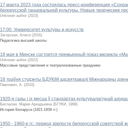
17 марта 2023 года состоялась пресс-конференция «Сохра
белорусской танцевальной культуры. Новые творческие пр
Unknown author
(
2023
)
17:00. Университет культуры и искусств
Загорская, Алеся
(
2016
)
Педагогика высшей школы
18 мая в Минске состоится премьерный показ мюзикла «Ма
Unknown author
(
2022
)
Массовые представления и театрализованные праздники
18 траўня студэнты БДУКіМ адсвяткавалі Міжнародны дзен
Павлович, А.
(
2010
)
1920-я гады і іх месца ў стандартах культуралагічнай адука
Беспалая, Мария Аркадьевна
(
БГУКИ
,
1999
)
История Беларуси (1921-1939 гг.)
1950 - 1960-е гг.: период зрелости белорусской советсткой