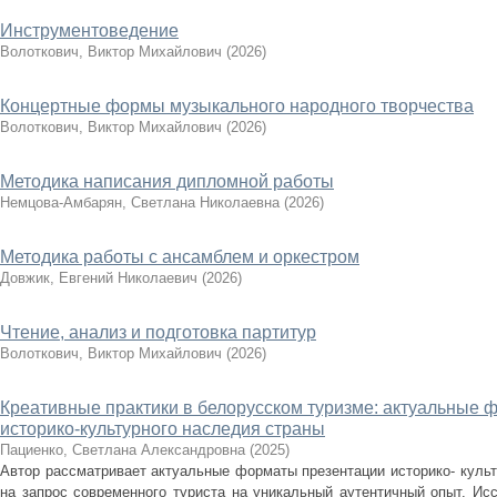
Инструментоведение
Волоткович, Виктор Михайлович
(
2026
)
Концертные формы музыкального народного творчества
Волоткович, Виктор Михайлович
(
2026
)
Методика написания дипломной работы
Немцова-Амбарян, Светлана Николаевна
(
2026
)
Методика работы с ансамблем и оркестром
Довжик, Евгений Николаевич
(
2026
)
Чтение, анализ и подготовка партитур
Волоткович, Виктор Михайлович
(
2026
)
Креативные практики в белорусском туризме: актуальные 
историко-культурного наследия страны
Пациенко, Светлана Александровна
(
2025
)
Автор рассматривает актуальные форматы презентации историко- культ
на запрос современного туриста на уникальный аутентичный опыт. Ис