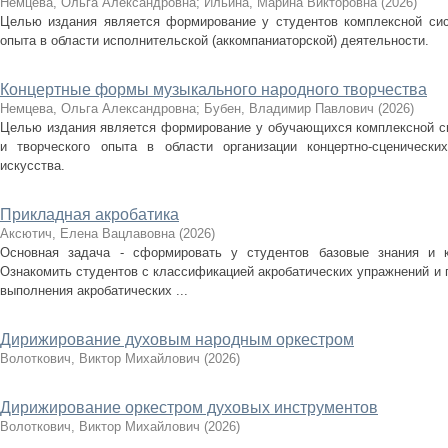
Немцева, Ольга Александровна
;
Ильина, Марина Викторовна
(
2026
)
Целью издания является формирование у студентов комплексной сис
опыта в области исполнительской (аккомпаниаторской) деятельности.
Концертные формы музыкального народного творчества
Немцева, Ольга Александровна
;
Бубен, Владимир Павлович
(
2026
)
Целью издания является формирование у обучающихся комплексной си
и творческого опыта в области организации концертно-сценически
искусства.
Прикладная акробатика
Аксютич, Елена Вацлавовна
(
2026
)
Основная задача - сформировать у студентов базовые знания и к
Ознакомить студентов с классификацией акробатических упражнений и 
выполнения акробатических ...
Дирижирование духовым народным оркестром
Волоткович, Виктор Михайлович
(
2026
)
Дирижирование оркестром духовых инструментов
Волоткович, Виктор Михайлович
(
2026
)