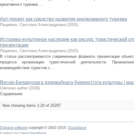
креативного туризма ...
Арт-проект как средство развития инклюзивного туризма
Пациенко, Светлана Александровна
(
2025
)
Историко-культурное наследие как ресурс туристической о
презентации
Пациенко, Светлана Александровна
(
2025
)
В статье рассматриваются современные форматы презентации объекто
процессе организации туристической деятельности. Проанализ
взаимодействия туристов с ...
Веснік Беларускага дзяржаўнага ўніверсітэта культуры і ма
Unknown author
(
2026
)
Содержание
Now showing items 1-20 of 25297
DSpace software
copyright © 2002-2015
DuraSpace
Contact Us
|
Send Feedback