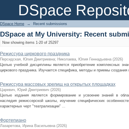
Recently added
DSpace Reposit
DSpace Home
→
Recent submissions
DSpace at My University: Recent subm
Now showing items 1-20 of 25297
Режиссура циркового праздника
Персидская, Юлия Дмитриевна
;
Николаева, Юлия Геннадьевна
(
2026
)
Целью учебной дисциплины является приобретение комплексных знан
циркового праздника. Изучается специфика, методы и приемы создания 
Режиссура массовых зрелищ на открытых площадках
Царевич, Юрий Дмитриевич
(
2026
)
Целью издания является формирование и усвоение знаний в облас
наследия режиссерской школы, изучение специфических особенносте
характерных черт "театрализации" ...
Фортепиано
Лазаретова, Ирина Васильевна
(
2026
)