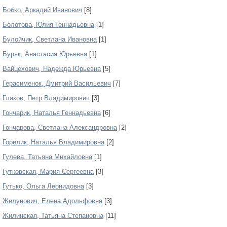
Бобко, Аркадий Иванович
[8]
Болотова, Юлия Геннадьевна
[1]
Булойчик, Светлана Ивановна
[1]
Буряк, Анастасия Юрьевна
[1]
Вайцехович, Надежда Юрьевна
[5]
Герасименок, Дмитрий Васильевич
[7]
Гляков, Петр Владимирович
[3]
Гончарик, Наталья Геннадьевна
[6]
Гончарова, Светлана Александровна
[2]
Горелик, Наталья Владимировна
[2]
Гулева, Татьяна Михайловна
[1]
Гутковская, Мария Сергеевна
[3]
Гутько, Ольга Леонидовна
[3]
Желунович, Елена Адольфовна
[3]
Жилинская, Татьяна Степановна
[11]