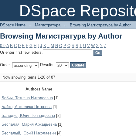
Browsing Магистратура by Author
DSpace Reposit
DSpace Home
→
Магистратура
→
Browsing Магистратура by Author
Browsing Магистратура by Author
0-9
A
B
C
D
E
F
G
H
I
J
K
L
M
N
O
P
Q
R
S
T
U
V
W
X
Y
Z
Or enter first few letters:
Order:
Results:
Now showing items 1-20 of 87
Authors Name
Бабич, Татьяна Николаевна
[1]
Байко, Анжелика Петровна
[1]
Балодис, Юлия Геннадьевна
[2]
Беспалая, Мария Аркадьевна
[1]
Беспалый, Юрий Николаевич
[4]