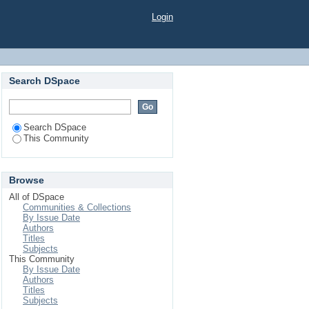
Login
Search DSpace
Search DSpace
This Community
Browse
All of DSpace
Communities & Collections
By Issue Date
Authors
Titles
Subjects
This Community
By Issue Date
Authors
Titles
Subjects