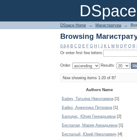
Browsing Магистрату
DSpace 
DSpace Home
→
Магистратура
→
Bro
Browsing Магистрату
0-9
A
B
C
D
E
F
G
H
I
J
K
L
M
N
O
P
Q
R
Or enter first few letters:
Order:
Results:
Now showing items 1-20 of 87
Authors Name
Бабич, Татьяна Николаевна
[1]
Байко, Анжелика Петровна
[1]
Балодис, Юлия Геннадьевна
[2]
Беспалая, Мария Аркадьевна
[1]
Беспалый, Юрий Николаевич
[4]