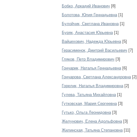
Бобко, Аркадий Иванович
[8]
Болотова, Юлия Геннадьевна
[1]
Булойчик, Светлана Ивановна
[1]
Буряк, Анастасия Юрьевна
[1]
Вайцехович, Надежда Юрьевна
[5]
Герасименок, Дмитрий Васильевич
[7]
Гляков, Петр Владимирович
[3]
Гончарик, Наталья Геннадьевна
[6]
Гончарова, Светлана Александровна
[2]
Горелик, Наталья Владимировна
[2]
Гулева, Татьяна Михайловна
[1]
Гутковская, Мария Сергеевна
[3]
Гутько, Ольга Леонидовна
[3]
Желунович, Елена Адольфовна
[3]
Жилинская, Татьяна Степановна
[11]