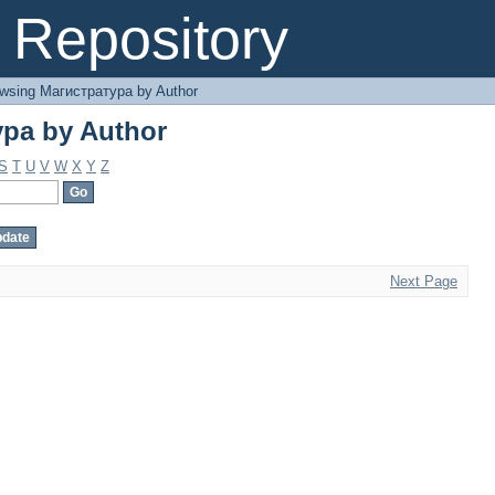
ра by Author
Repository
wsing Магистратура by Author
ра by Author
S
T
U
V
W
X
Y
Z
Next Page