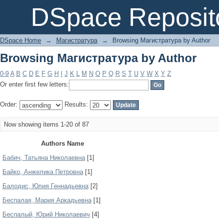
Browsing Магистратура by Author
DSpace Reposit
DSpace Home
→
Магистратура
→
Browsing Магистратура by Author
Browsing Магистратура by Author
0-9
A
B
C
D
E
F
G
H
I
J
K
L
M
N
O
P
Q
R
S
T
U
V
W
X
Y
Z
Or enter first few letters:
Order:
Results:
Now showing items 1-20 of 87
Authors Name
Бабич, Татьяна Николаевна
[1]
Байко, Анжелика Петровна
[1]
Балодис, Юлия Геннадьевна
[2]
Беспалая, Мария Аркадьевна
[1]
Беспалый, Юрий Николаевич
[4]