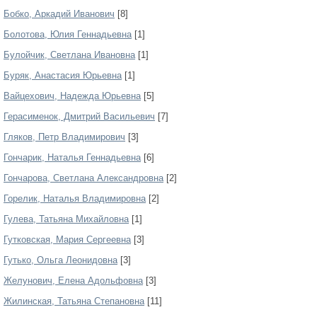
Бобко, Аркадий Иванович
[8]
Болотова, Юлия Геннадьевна
[1]
Булойчик, Светлана Ивановна
[1]
Буряк, Анастасия Юрьевна
[1]
Вайцехович, Надежда Юрьевна
[5]
Герасименок, Дмитрий Васильевич
[7]
Гляков, Петр Владимирович
[3]
Гончарик, Наталья Геннадьевна
[6]
Гончарова, Светлана Александровна
[2]
Горелик, Наталья Владимировна
[2]
Гулева, Татьяна Михайловна
[1]
Гутковская, Мария Сергеевна
[3]
Гутько, Ольга Леонидовна
[3]
Желунович, Елена Адольфовна
[3]
Жилинская, Татьяна Степановна
[11]