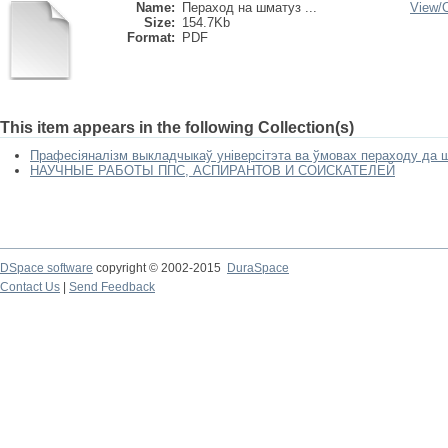
Name:
Пераход на шматуз ...
View/
Size:
154.7Kb
Format:
PDF
This item appears in the following Collection(s)
Прафесіяналізм выкладчыкаў універсітэта ва ўмовах пераходу да 
НАУЧНЫЕ РАБОТЫ ППС, АСПИРАНТОВ И СОИСКАТЕЛЕЙ
DSpace software
copyright © 2002-2015
DuraSpace
Contact Us
|
Send Feedback