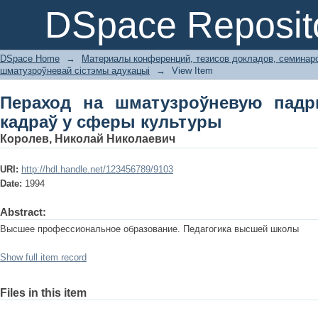
Пераход на шматузроўневую па
DSpace Reposit
культуры
DSpace Home
→
Материалы конференций, тезисов докладов, семинар
шматузроўневай сістэмы адукацыі
→
View Item
Пераход на шматузроўневую падр
кадраў у сферы культуры
Королев, Николай Николаевич
URI:
http://hdl.handle.net/123456789/9103
Date:
1994
Abstract:
Высшее профессиональное образование. Педагогика высшей школы
Show full item record
Files in this item