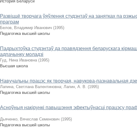
История Беларуси
Развіццё творчага ўяўлення студэнтаў на занятках па рэж
праграм
Белов, Владимир Иванович
(
1995
)
Педагогика высшей школы
Падрыхтоўка студэнтаў да правядзення беларускага кірмаш
адпачынку моладзі
Гуд, Нина Ивановна
(
1995
)
Высшая школа
Навучальны працэс як творчая, навукова-пазнавальная дз
Лапина, Светлана Валентиновна
;
Лапин, А. В.
(
1995
)
Педагогика высшей школы
Асноўныя накірункі павышэння эфектыўнасці працэсу праф
Дьяченко, Вячеслав Семенович
(
1995
)
Педагогика высшей школы