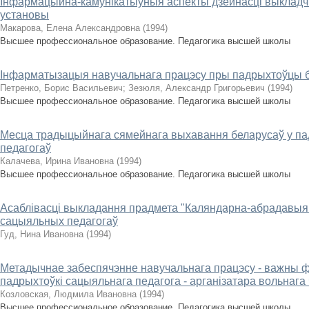
Інфармацыйна-камунікатыўныя аспекты дзейнасці выклад
установы
Макарова, Елена Александровна
(
1994
)
Высшее профессиональное образование. Педагогика высшей школы
Інфарматызацыя навучальнага працэсу пры падрыхтоўцы бі
Петренко, Борис Васильевич
;
Зезюля, Александр Григорьевич
(
1994
)
Высшее профессиональное образование. Педагогика высшей школы
Месца традыцыйнага сямейнага выхавання беларусаў у п
педагогаў
Калачева, Ирина Ивановна
(
1994
)
Высшее профессиональное образование. Педагогика высшей школы
Асаблівасці выкладання прадмета "Каляндарна-абрадавыя 
сацыяльных педагогаў
Гуд, Нина Ивановна
(
1994
)
Метадычнае забеспячэнне навучальнага працэсу - важны 
падрыхтоўкі сацыяльнага педагога - арганізатара вольнага
Козловская, Людмила Ивановна
(
1994
)
Высшее профессиональное образование. Педагогика высшей школы