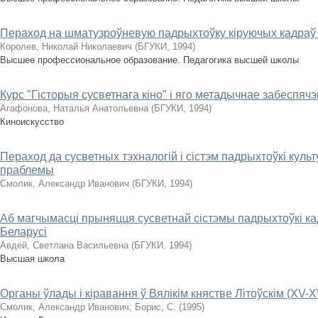
Пераход на шматузроўневую падрыхтоўку кіруючых кадраў
Королев, Николай Николаевич
(
БГУКИ
,
1994
)
Высшее профессиональное образование. Педагогика высшей школы
Курс "Гісторыя сусветнага кіно" і яго метадычнае забеспяч
Агафонова, Наталья Анатольевна
(
БГУКИ
,
1994
)
Киноискусство
Пераход да сусветных тэхналогій і сістэм падрыхтоўкі культу
праблемы
Смолик, Александр Иванович
(
БГУКИ
,
1994
)
Аб магчымасці прыняцця сусветнай сістэмы падрыхтоўкі к
Беларусі
Авдей, Светлана Васильевна
(
БГУКИ
,
1994
)
Высшая школа
Органы ўлады і кіравання ў Вялікім княстве Літоўскім (XV-XV
Смолик, Александр Иванович
;
Борис, С.
(
1995
)