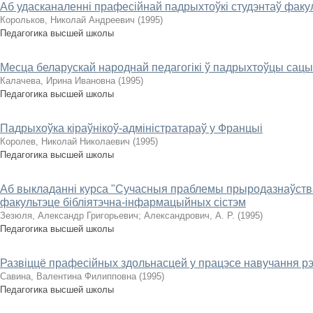
Аб удасканаленні прафесійнай падрыхтоўкі студэнтаў факу
Корольков, Николай Андреевич
(
1995
)
Педагогика высшей школы
Месца беларускай народнай педагогікі ў падрыхтоўцы сац
Калачева, Ирина Ивановна
(
1995
)
Педагогика высшей школы
Падрыхоўка кіраўнікоў-адміністратараў у Францыі
Королев, Николай Николаевич
(
1995
)
Педагогика высшей школы
Аб выкладанні курса "Сучасныя праблемы прыродазнаўства, 
факультэце бібліятэчна-інфармацыйных сістэм
Зезюля, Александр Григорьевич
;
Александрович, А. Р.
(
1995
)
Педагогика высшей школы
Развіццё прафесійных здольнасцей у працэсе навучання р
Савина, Валентина Филипповна
(
1995
)
Педагогика высшей школы