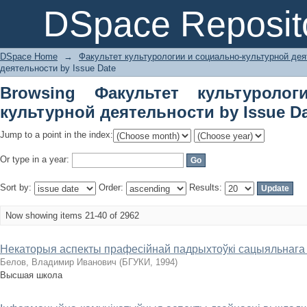
Browsing Факультет культурологии 
DSpace Reposit
Issue Date
DSpace Home
→
Факультет культурологии и социально-культурной де
деятельности by Issue Date
Browsing Факультет культуроло
культурной деятельности by Issue D
Jump to a point in the index:
Or type in a year:
Sort by:
Order:
Results:
Now showing items 21-40 of 2962
Некаторыя аспекты прафесійнай падрыхтоўкі сацыяльнага
Белов, Владимир Иванович
(
БГУКИ
,
1994
)
Высшая школа