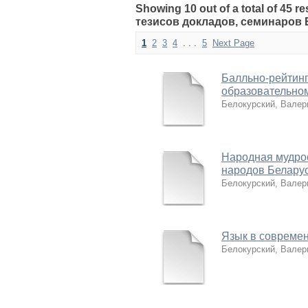
Showing 10 out of a total of 45
тезисов докладов, семинаров
1
2
3
4
. . .
5
Next Page
Балльно-рейтинг
образовательно
Белокурский, Валер
Народная мудрос
народов Беларус
Белокурский, Валер
Язык в совреме
Белокурский, Валер