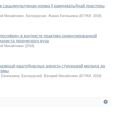
к сацыякультурная норма ў камунікатыўнай прасторы
ий Михайлович
;
Белокурская, Жанна Евгеньевна
(
БГУКИ
,
2018
)
лософия» в контексте практико-ориентированной
иалиста творческого вуза
ий Михайлович
(
2018
)
развіццё каштоўнасных адносін студэнцкай моладзі да
дзімы
 Евгеньевна
;
Белокурский, Валерий Михайлович
(
БГУКИ
,
2019
)