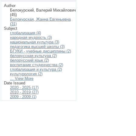
Author
Белокурский, Валерий Михайлович
(45)
Белокурская, Жанна Евгеньевна
(31)
Subject
глобализация (4)
народная мудрость (3)
национальная культура (3)
педагогика высшей школы (3)
БГУКИ - учебные дисциплины (2)
белорусская культура (2)
белорусский язык (2)
воспитание студенчества (2)
глобализация и культура (2)
культурология (2)
... View More
Date Issued
2020 - 2025 (17)
2010 - 2019 (27)
2009 - 2009 (1)