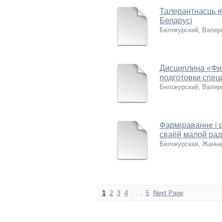
Талерантнасць я
Беларусі
Белокурский, Валер
Дисциплина «Фи
подготовки спец
Белокурский, Валер
Фарміраванне і 
сваёй малой ра
Белокурская, Жанна
1
2
3
4
. . .
5
Next Page