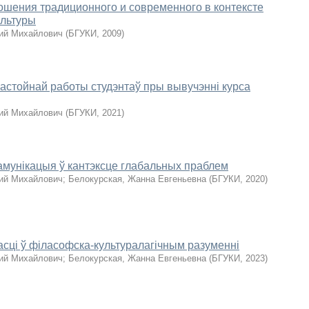
шения традиционного и современного в контексте
ультуры
ий Михайлович
(
БГУКИ
,
2009
)
астойнай работы студэнтаў пры вывучэнні курса
ий Михайлович
(
БГУКИ
,
2021
)
амунікацыя ў кантэксце глабальных праблем
ий Михайлович
;
Белокурская, Жанна Евгеньевна
(
БГУКИ
,
2020
)
сці ў філасофска-культуралагічным разуменні
ий Михайлович
;
Белокурская, Жанна Евгеньевна
(
БГУКИ
,
2023
)