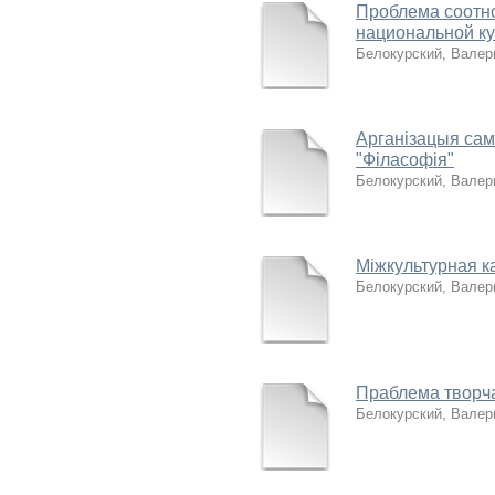
Проблема соотно
национальной к
Белокурский, Валер
Арганізацыя сам
"Філасофія"
Белокурский, Валер
Міжкультурная к
Белокурский, Валер
Праблема творча
Белокурский, Валер