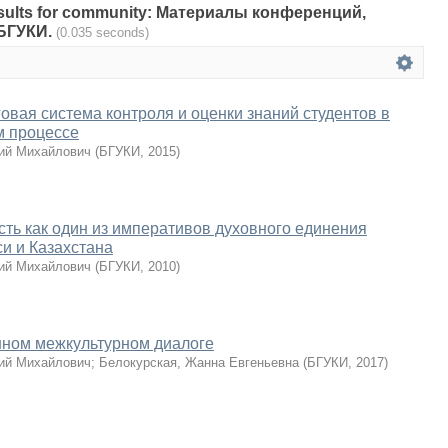
 results for community: Материалы конференций,
 БГУКИ.
(0.035 seconds)
овая система контроля и оценки знаний студентов в
м процессе
ий Михайлович
(
БГУКИ
,
2015
)
ть как один из императивов духовного единения
и и Казахстана
ий Михайлович
(
БГУКИ
,
2010
)
нном межкультурном диалоге
ий Михайлович
;
Белокурская, Жанна Евгеньевна
(
БГУКИ
,
2017
)