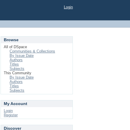
Login
Browse
All of DSpace
Communities & Collections
By Issue Date
Authors
Titles
Subjects
This Community
By Issue Date
Authors
Titles
Subjects
My Account
Login
Register
Discover