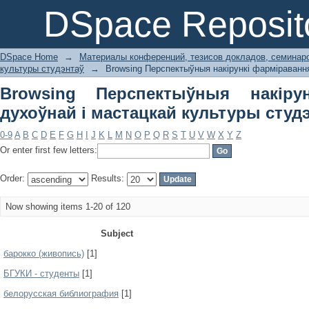
Browsing Перспектыўныя накірунк
DSpace Reposit
культуры студэнтаў by Subject
DSpace Home
→
Материалы конференций, тезисов докладов, семинар
культуры студэнтаў
→
Browsing Перспектыўныя накірункі фарміравання
Browsing Перспектыўныя накіру
духоўнай і мастацкай культуры студэ
0-9
A
B
C
D
E
F
G
H
I
J
K
L
M
N
O
P
Q
R
S
T
U
V
W
X
Y
Z
Or enter first few letters:
Order:
Results:
Now showing items 1-20 of 120
Subject
барокко (живопись)
[1]
БГУКИ - студенты
[1]
белорусская библиография
[1]