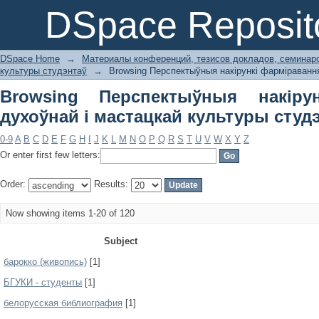
Browsing Перспектыўныя накірунк
DSpace Reposit
культуры студэнтаў by Subject
DSpace Home
→
Материалы конференций, тезисов докладов, семинар
культуры студэнтаў
→
Browsing Перспектыўныя накірункі фарміравання
Browsing Перспектыўныя накіру
духоўнай і мастацкай культуры студэ
0-9
A
B
C
D
E
F
G
H
I
J
K
L
M
N
O
P
Q
R
S
T
U
V
W
X
Y
Z
Or enter first few letters:
Order:
Results:
Now showing items 1-20 of 120
Subject
барокко (живопись)
[1]
БГУКИ - студенты
[1]
белорусская библиография
[1]