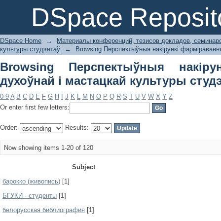
Browsing Перспектыўныя накірунк
DSpace Reposit
культуры студэнтаў by Subject
DSpace Home
→
Материалы конференций, тезисов докладов, семинар
культуры студэнтаў
→
Browsing Перспектыўныя накірункі фарміравання
Browsing Перспектыўныя накіру
духоўнай і мастацкай культуры студэ
0-9
A
B
C
D
E
F
G
H
I
J
K
L
M
N
O
P
Q
R
S
T
U
V
W
X
Y
Z
Or enter first few letters:
Order:
Results:
Now showing items 1-20 of 120
Subject
барокко (живопись)
[1]
БГУКИ - студенты
[1]
белорусская библиография
[1]