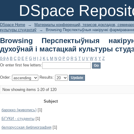
Browsing Перспектыўныя накірунк
DSpace Reposit
культуры студэнтаў by Subject
DSpace Home
→
Материалы конференций, тезисов докладов, семинар
культуры студэнтаў
→
Browsing Перспектыўныя накірункі фарміравання
Browsing Перспектыўныя накіру
духоўнай і мастацкай культуры студэ
0-9
A
B
C
D
E
F
G
H
I
J
K
L
M
N
O
P
Q
R
S
T
U
V
W
X
Y
Z
Or enter first few letters:
Order:
Results:
Now showing items 1-20 of 120
Subject
барокко (живопись)
[1]
БГУКИ - студенты
[1]
белорусская библиография
[1]