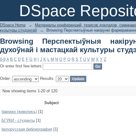
Browsing Перспектыўныя накірунк
DSpace Reposit
культуры студэнтаў by Subject
DSpace Home
→
Материалы конференций, тезисов докладов, семинар
культуры студэнтаў
→
Browsing Перспектыўныя накірункі фарміравання
Browsing Перспектыўныя накіру
духоўнай і мастацкай культуры студэ
0-9
A
B
C
D
E
F
G
H
I
J
K
L
M
N
O
P
Q
R
S
T
U
V
W
X
Y
Z
Or enter first few letters:
Order:
Results:
Now showing items 1-20 of 120
Subject
барокко (живопись)
[1]
БГУКИ - студенты
[1]
белорусская библиография
[1]